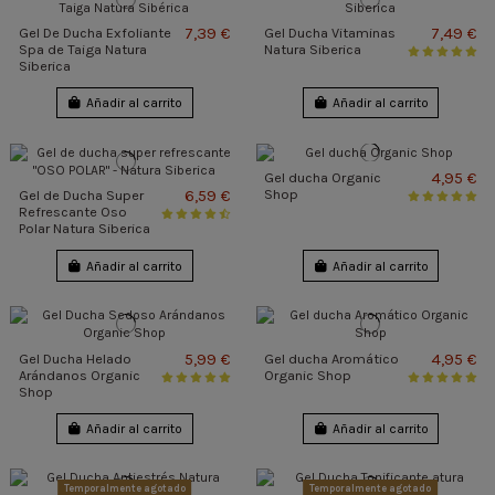
7,39 €
7,49 €
Gel De Ducha Exfoliante
Gel Ducha Vitaminas
Spa de Taiga Natura
Natura Siberica
Siberica
Añadir al carrito
Añadir al carrito
4,95 €
Gel ducha Organic
6,59 €
Shop
Gel de Ducha Super
Refrescante Oso
Polar Natura Siberica
Añadir al carrito
Añadir al carrito
5,99 €
4,95 €
Gel Ducha Helado
Gel ducha Aromático
Arándanos Organic
Organic Shop
Shop
Añadir al carrito
Añadir al carrito
Temporalmente agotado
Temporalmente agotado