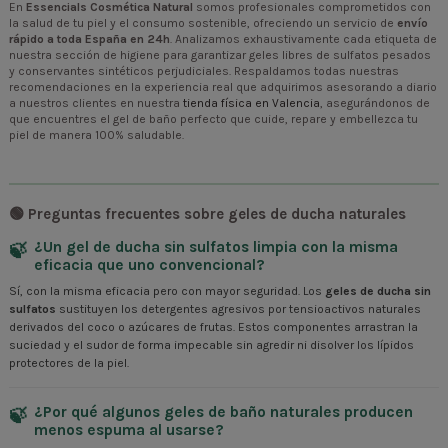
En
Essencials Cosmética Natural
somos profesionales comprometidos con
la salud de tu piel y el consumo sostenible, ofreciendo un servicio de
envío
rápido a toda España en 24h
. Analizamos exhaustivamente cada etiqueta de
nuestra sección de higiene para garantizar geles libres de sulfatos pesados
y conservantes sintéticos perjudiciales. Respaldamos todas nuestras
recomendaciones en la experiencia real que adquirimos asesorando a diario
a nuestros clientes en nuestra
tienda física en Valencia
, asegurándonos de
que encuentres el gel de baño perfecto que cuide, repare y embellezca tu
piel de manera 100% saludable.
🟢 Preguntas frecuentes sobre geles de ducha naturales
¿Un gel de ducha sin sulfatos limpia con la misma
eficacia que uno convencional?
Sí, con la misma eficacia pero con mayor seguridad. Los
geles de ducha sin
sulfatos
sustituyen los detergentes agresivos por tensioactivos naturales
derivados del coco o azúcares de frutas. Estos componentes arrastran la
suciedad y el sudor de forma impecable sin agredir ni disolver los lípidos
protectores de la piel.
¿Por qué algunos geles de baño naturales producen
menos espuma al usarse?