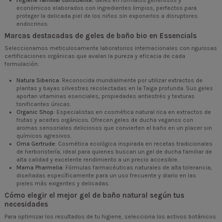
Higiene familiar consciente:
Geles en formatos generosos y
económicos elaborados con ingredientes limpios, perfectos para
proteger la delicada piel de los niños sin exponerlos a disruptores
endocrinos.
Marcas destacadas de geles de baño bio en Essencials
Seleccionamos meticulosamente laboratorios internacionales con rigurosas
certificaciones orgánicas que avalan la pureza y eficacia de cada
formulación:
Natura Siberica
: Reconocida mundialmente por utilizar extractos de
plantas y bayas silvestres recolectadas en la Taiga profunda. Sus geles
aportan vitaminas esenciales, propiedades antiestrés y texturas
tonificantes únicas.
Organic Shop
: Especialistas en cosmética natural rica en extractos de
frutas y aceites orgánicos. Ofrecen geles de ducha veganos con
aromas sensoriales deliciosos que convierten el baño en un placer sin
químicos agresivos.
Oma Gertrude
: Cosmética ecológica inspirada en recetas tradicionales
de herboristería, ideal para quienes buscan un gel de ducha familiar de
alta calidad y excelente rendimiento a un precio accesible.
Mama Pharmelia
: Fórmulas farmacéuticas naturales de alta tolerancia,
diseñadas específicamente para un uso frecuente y diario en las
pieles más exigentes y delicadas.
Cómo elegir el mejor gel de baño natural según tus
necesidades
Para optimizar los resultados de tu higiene, selecciona los activos botánicos