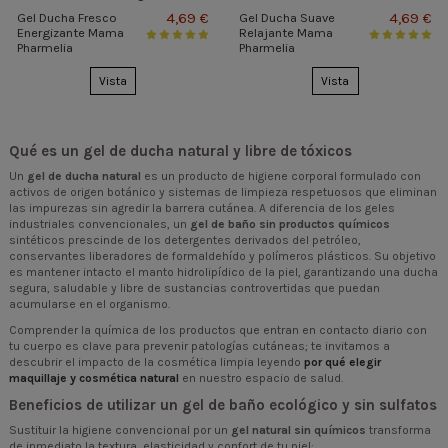
4,69 €
4,69 €
Gel Ducha Fresco
Gel Ducha Suave
Energizante Mama
Relajante Mama
Pharmelia
Pharmelia
Vista
Vista
Qué es un gel de ducha natural y libre de tóxicos
Un
gel de ducha natural
es un producto de higiene corporal formulado con
activos de origen botánico y sistemas de limpieza respetuosos que eliminan
las impurezas sin agredir la barrera cutánea. A diferencia de los geles
industriales convencionales, un
gel de baño sin productos químicos
sintéticos prescinde de los detergentes derivados del petróleo,
conservantes liberadores de formaldehído y polímeros plásticos. Su objetivo
es mantener intacto el manto hidrolipídico de la piel, garantizando una ducha
segura, saludable y libre de sustancias controvertidas que puedan
acumularse en el organismo.
Comprender la química de los productos que entran en contacto diario con
tu cuerpo es clave para prevenir patologías cutáneas; te invitamos a
descubrir el impacto de la cosmética limpia leyendo
por qué elegir
maquillaje y cosmética natural
en nuestro espacio de salud.
Beneficios de utilizar un gel de baño ecológico y sin sulfatos
Sustituir la higiene convencional por un
gel natural sin químicos
transforma
de inmediato la textura, elasticidad y confort de tu piel: