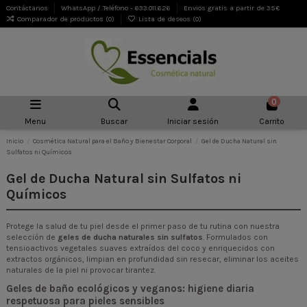
Contáctanos
WhatsApp / Teléfono - 633.011.626
Envios gratis a partir de 35€
Comparador de productos (
0
)
Lista de deseos (
0
)
0
Menu
Buscar
Iniciar sesión
Carrito
Inicio
Cosmética Natural para el Baño y Bienestar Corporal
Gel de Ducha Natural sin
Sulfatos ni Químicos
Gel de Ducha Natural sin Sulfatos ni
Químicos
Protege la salud de tu piel desde el primer paso de tu rutina con nuestra
selección de
geles de ducha naturales sin sulfatos
. Formulados con
tensioactivos vegetales suaves extraídos del coco y enriquecidos con
extractos orgánicos, limpian en profundidad sin resecar, eliminar los aceites
naturales de la piel ni provocar tirantez.
Geles de baño ecológicos y veganos: higiene diaria
respetuosa para pieles sensibles