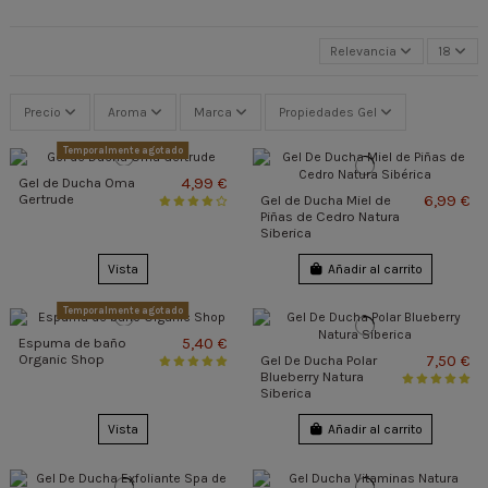
Relevancia
18
Precio
Aroma
Marca
Propiedades Gel
Temporalmente agotado
4,99 €
Gel de Ducha Oma
Gertrude
6,99 €
Gel de Ducha Miel de
Piñas de Cedro Natura
Siberica
Vista
Añadir al carrito
Temporalmente agotado
5,40 €
Espuma de baño
Organic Shop
7,50 €
Gel De Ducha Polar
Blueberry Natura
Siberica
Vista
Añadir al carrito