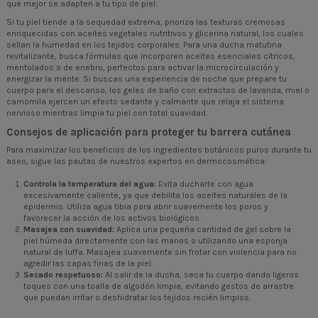
que mejor se adapten a tu tipo de piel:
Si tu piel tiende a la sequedad extrema, prioriza las texturas cremosas
enriquecidas con aceites vegetales nutritivos y glicerina natural, los cuales
sellan la humedad en los tejidos corporales. Para una ducha matutina
revitalizante, busca fórmulas que incorporen aceites esenciales cítricos,
mentolados o de enebro, perfectos para activar la microcirculación y
energizar la mente. Si buscas una experiencia de noche que prepare tu
cuerpo para el descanso, los geles de baño con extractos de lavanda, miel o
camomila ejercen un efecto sedante y calmante que relaja el sistema
nervioso mientras limpia tu piel con total suavidad.
Consejos de aplicación para proteger tu barrera cutánea
Para maximizar los beneficios de los ingredientes botánicos puros durante tu
aseo, sigue las pautas de nuestros expertos en dermocosmética:
Controla la temperatura del agua:
Evita ducharte con agua
excesivamente caliente, ya que debilita los aceites naturales de la
epidermis. Utiliza agua tibia para abrir suavemente los poros y
favorecer la acción de los activos biológicos.
Masajea con suavidad:
Aplica una pequeña cantidad de gel sobre la
piel húmeda directamente con las manos o utilizando una esponja
natural de luffa. Masajea suavemente sin frotar con violencia para no
agredir las capas finas de la piel.
Secado respetuoso:
Al salir de la ducha, seca tu cuerpo dando ligeros
toques con una toalla de algodón limpia, evitando gestos de arrastre
que puedan irritar o deshidratar los tejidos recién limpios.