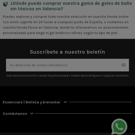
¿Dónde puedo comprar vuestra gama de geles de baño
sin tóxicos en Valencia?
Puedes explorar y comprar toda nuestra selección en nuestra tienda online
con envío urgente en 24 horas a cualquier punto de España, o visitarnos en
nuestra tienda física en Valencia, donde te ofreceremos un asesoramiento
personalizado para elegir el gel botánico idóneo según tu tipo de piel.
Suscríbete a nuestro boletín
Solo realizamos envíos cuando hay promociones. Puedes darte de baja en cualquier momento.
Essencials | Belleza y bienestar
Contáctanos