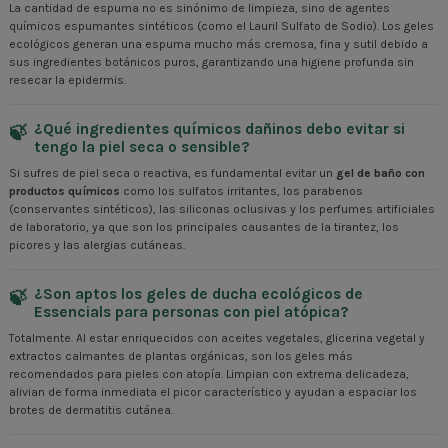
La cantidad de espuma no es sinónimo de limpieza, sino de agentes
químicos espumantes sintéticos (como el Lauril Sulfato de Sodio). Los geles
ecológicos generan una espuma mucho más cremosa, fina y sutil debido a
sus ingredientes botánicos puros, garantizando una higiene profunda sin
resecar la epidermis.
¿Qué ingredientes químicos dañinos debo evitar si
tengo la piel seca o sensible?
Si sufres de piel seca o reactiva, es fundamental evitar un
gel de baño con
productos químicos
como los sulfatos irritantes, los parabenos
(conservantes sintéticos), las siliconas oclusivas y los perfumes artificiales
de laboratorio, ya que son los principales causantes de la tirantez, los
picores y las alergias cutáneas.
¿Son aptos los geles de ducha ecológicos de
Essencials para personas con piel atópica?
Totalmente. Al estar enriquecidos con aceites vegetales, glicerina vegetal y
extractos calmantes de plantas orgánicas, son los geles más
recomendados para pieles con atopía. Limpian con extrema delicadeza,
alivian de forma inmediata el picor característico y ayudan a espaciar los
brotes de dermatitis cutánea.