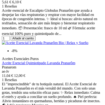
5,61 €
6,10 €
1 Reseñas
Aceite esencial de Eucalipto Globulus Pranarôm que ayuda a
despejar las vías respiratorias y respirar con mayor facilidad en
épocas de congestión intensa. ✨ Ideal si buscas: alivio natural en
resfriados, sensación de aire más limpio y bienestar respiratorio
inmediato. 📦 Presentación: frasco de 10 ml 🌿 Fórmula: aceite
esencial 100% puro y quimiotipado de...
Añadir al carrito
-8%
Aceites Esenciales Puros
Aceite Esencial Quimiotipado Lavanda Pranarôm
Pranarom
ae-lv
11,04 €
12,00 €
1 Reseñas
El "imprescindible" de tu botiquín natural. El Aceite Esencial de
Lavanda Pranarôm es el más versátil del mundo. Con solo unas
gotas, tendrás una solución eficaz para: ✨ Relax inmediato: Calma
el estrés y ayuda a conciliar un sueño profundo. 🔥 Piel perfecta:
Alivio instantáneo en quemaduras, heridas y picaduras de insectos.