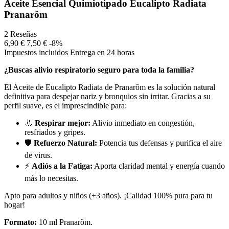
Aceite Esencial Quimiotipado Eucalipto Radiata
Pranarôm
2 Reseñas
6,90 €
7,50 €
-8%
Impuestos incluidos
Entrega en 24 horas
¿Buscas alivio respiratorio seguro para toda la familia?
El Aceite de Eucalipto Radiata de Pranarôm es la solución natural
definitiva para despejar nariz y bronquios sin irritar. Gracias a su
perfil suave, es el imprescindible para:
👃
Respirar mejor:
Alivio inmediato en congestión,
resfriados y gripes.
🛡️
Refuerzo Natural:
Potencia tus defensas y purifica el aire
de virus.
⚡
Adiós a la Fatiga:
Aporta claridad mental y energía cuando
más lo necesitas.
Apto para adultos y niños (+3 años). ¡Calidad 100% pura para tu
hogar!
Formato:
10 ml Pranarôm.