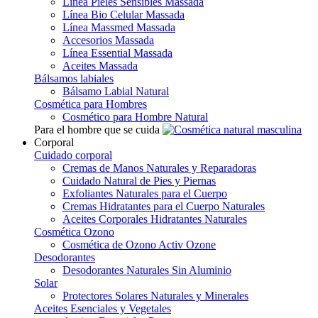
Línea Pieles Sensibles Massada
Línea Bio Celular Massada
Línea Massmed Massada
Accesorios Massada
Línea Essential Massada
Aceites Massada
Bálsamos labiales
Bálsamo Labial Natural
Cosmética para Hombres
Cosmético para Hombre Natural
Para el hombre que se cuida
Corporal
Cuidado corporal
Cremas de Manos Naturales y Reparadoras
Cuidado Natural de Pies y Piernas
Exfoliantes Naturales para el Cuerpo
Cremas Hidratantes para el Cuerpo Naturales
Aceites Corporales Hidratantes Naturales
Cosmética Ozono
Cosmética de Ozono Activ Ozone
Desodorantes
Desodorantes Naturales Sin Aluminio
Solar
Protectores Solares Naturales y Minerales
Aceites Esenciales y Vegetales