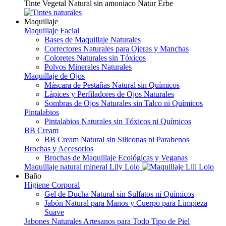
Tinte Vegetal Natural sin amoniaco Natur Erbe
Maquillaje
Maquillaje Facial
Bases de Maquillaje Naturales
Correctores Naturales para Ojeras y Manchas
Coloretes Naturales sin Tóxicos
Polvos Minerales Naturales
Maquillaje de Ojos
Máscara de Pestañas Natural sin Químicos
Lápices y Perfiladores de Ojos Naturales
Sombras de Ojos Naturales sin Talco ni Químicos
Pintalabios
Pintalabios Naturales sin Tóxicos ni Químicos
BB Cream
BB Cream Natural sin Siliconas ni Parabenos
Brochas y Accesorios
Brochas de Maquillaje Ecológicas y Veganas
Maquillaje natural mineral Lily Lolo
Baño
Higiene Corporal
Gel de Ducha Natural sin Sulfatos ni Químicos
Jabón Natural para Manos y Cuerpo para Limpieza
Suave
Jabones Naturales Artesanos para Todo Tipo de Piel