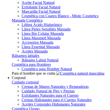
Aceite Facial Natural
Exfoliante Facial Natural
Mascarilla Facial Natural
Cosmética con Cuarzo Blanco - Mistic Cosmetics
Massada Cosmética
Lifting Ácido Hialurónico
Línea Pieles Sensibles Massada
Línea Bio Celular Massada
Línea Massmed Massada
Accesorios Massada
Línea Essential Massada
Aceites Massada
Bálsamos labiales
Bálsamo Labial Natural
Cosmética para Hombres
Cosmético para Hombre Natural
Para el hombre que se cuida
Corporal
Cuidado corporal
Cremas de Manos Naturales y Reparadoras
Cuidado Natural de Pies y Piernas
Exfoliantes Naturales para el Cuerpo
Cremas Hidratantes para el Cuerpo Naturales
Aceites Corporales Hidratantes Naturales
Cosmética Ozono