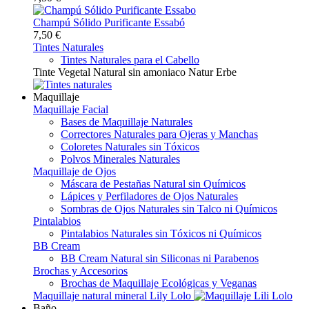
Champú Sólido Purificante Essabó
7,50 €
Tintes Naturales
Tintes Naturales para el Cabello
Tinte Vegetal Natural sin amoniaco Natur Erbe
Maquillaje
Maquillaje Facial
Bases de Maquillaje Naturales
Correctores Naturales para Ojeras y Manchas
Coloretes Naturales sin Tóxicos
Polvos Minerales Naturales
Maquillaje de Ojos
Máscara de Pestañas Natural sin Químicos
Lápices y Perfiladores de Ojos Naturales
Sombras de Ojos Naturales sin Talco ni Químicos
Pintalabios
Pintalabios Naturales sin Tóxicos ni Químicos
BB Cream
BB Cream Natural sin Siliconas ni Parabenos
Brochas y Accesorios
Brochas de Maquillaje Ecológicas y Veganas
Maquillaje natural mineral Lily Lolo
Baño