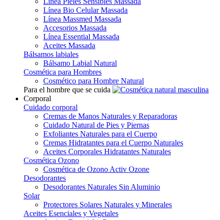
Línea Pieles Sensibles Massada
Línea Bio Celular Massada
Línea Massmed Massada
Accesorios Massada
Línea Essential Massada
Aceites Massada
Bálsamos labiales
Bálsamo Labial Natural
Cosmética para Hombres
Cosmético para Hombre Natural
Para el hombre que se cuida
Corporal
Cuidado corporal
Cremas de Manos Naturales y Reparadoras
Cuidado Natural de Pies y Piernas
Exfoliantes Naturales para el Cuerpo
Cremas Hidratantes para el Cuerpo Naturales
Aceites Corporales Hidratantes Naturales
Cosmética Ozono
Cosmética de Ozono Activ Ozone
Desodorantes
Desodorantes Naturales Sin Aluminio
Solar
Protectores Solares Naturales y Minerales
Aceites Esenciales y Vegetales