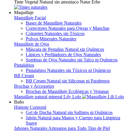
Tinte Vegetal Natural sin amoniaco Natur Erbe
Maquillaje
Maquillaje Facial
Bases de Maquillaje Naturales
Correctores Naturales para Ojeras y Manchas
Coloretes Naturales sin Tóxicos
Polvos Minerales Naturales
Maquillaje de Ojos
Máscara de Pestañas Natural sin Químicos
Lápices y Perfiladores de Ojos Naturales
Sombras de Ojos Naturales sin Talco ni Químicos
Pintalabios
Pintalabios Naturales sin Tóxicos ni Químicos
BB Cream
BB Cream Natural sin Siliconas ni Parabenos
Brochas y Accesorios
Brochas de Maquillaje Ecológicas y Veganas
Maquillaje natural mineral Lily Lolo
Baño
Higiene Corporal
Gel de Ducha Natural sin Sulfatos ni Químicos
Jabón Natural para Manos y Cuerpo para Limpieza
Suave
Jabones Naturales Artesanos para Todo Tipo de Piel