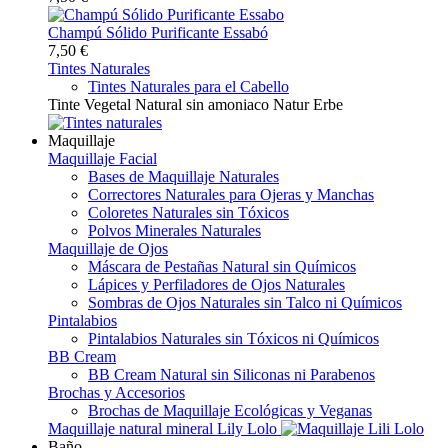
Champú Sólido Purificante Essabó
7,50 €
Tintes Naturales
Tintes Naturales para el Cabello
Tinte Vegetal Natural sin amoniaco Natur Erbe
Maquillaje
Maquillaje Facial
Bases de Maquillaje Naturales
Correctores Naturales para Ojeras y Manchas
Coloretes Naturales sin Tóxicos
Polvos Minerales Naturales
Maquillaje de Ojos
Máscara de Pestañas Natural sin Químicos
Lápices y Perfiladores de Ojos Naturales
Sombras de Ojos Naturales sin Talco ni Químicos
Pintalabios
Pintalabios Naturales sin Tóxicos ni Químicos
BB Cream
BB Cream Natural sin Siliconas ni Parabenos
Brochas y Accesorios
Brochas de Maquillaje Ecológicas y Veganas
Maquillaje natural mineral Lily Lolo
Baño