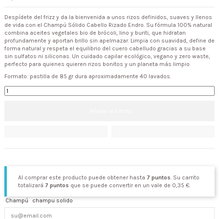
Despídete del frizz y da la bienvenida a unos rizos definidos, suaves y llenos
de vida con el Champú Sólido Cabello Rizado Endro. Su fórmula 100% natural
combina aceites vegetales bio de brócoli, lino y buriti, que hidratan
profundamente y aportan brillo sin apelmazar. Limpia con suavidad, define de
forma natural y respeta el equilibrio del cuero cabelludo gracias a su base
sin sulfatos ni siliconas. Un cuidado capilar ecológico, vegano y zero waste,
perfecto para quienes quieren rizos bonitos y un planeta más limpio
Formato: pastilla de 85 gr dura aproximadamente 40 lavados.
Añadir al carrito
Al comprar este producto puede obtener hasta
7
puntos
. Su carrito
totalizará
7
puntos
que se puede convertir en un vale de
0,35 €
.
Champú
champu solido