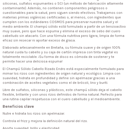
siliconas, sulfatos espumantes o SCI (un método de fabricación altamente
contaminante). Además, no contienen componentes peligrosos o
cuestionables para la salud, pero siguen siendo efectivos. Trabajamos con
materias primas orgánicas certificadas o, al menos, con ingredientes que
cumplen con los estándares COSMOS para preservar nuestra salud y el
medio ambiente. El champú sólido está formulado a partir de un tensioactivo
muy suave, pero que hace espuma y elimina el exceso de sebo del cuero
cabelludo sin atacarlo. Con una fórmula nutritiva pero ligera, limpia de forma
eficaz sin resecar ni aportar exceso de grasa.
Elaborado artesanalmente en Bretaña, su fórmula suave y de origen 100%
natural cuida tu cabello y su caja de cartón impresa con tinta vegetal es
totalmente reciclable. ¡Su forma de disco es cómoda de sostener y te
permite hacer una deliciosa espuma!
El Champú Sólido Cabello Rizado Endro está especialmente formulado para
mimar los rizos con ingredientes de origen natural y ecológico. Limpia con
suavidad, hidrata en profundidad y define sin apelmazar gracias a una
combinación de aceites vegetales como el de brócoli, lino y buriti.
Libre de sulfatos, siliconas y plásticos, este champú sólido deja el cabello
flexible, brillante y con unos rizos definidos de forma natural. Perfecto para
una rutina capilar respetuosa con el cuero cabelludo y el medioambiente.
Beneficios clave
Nutre e hidrata los rizos sin apelmazar.
Controla el frizz y mejora la definición natural del rizo.
Aporta suavidad, brillo y elasticidad.