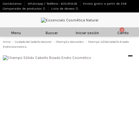
Contáctanos
WhatsApp / Teléfono - 633.011.626
Envios gratis a partir de 35€
Comparador de productos (
)
Lista de deseos (
)
0
Menu
Buscar
Iniciar sesión
Carrito
Inicio
Cuidado del Cabello Natural
Champús Naturales
Champú Sólido Cabello Rizado
Endro Cosmetics