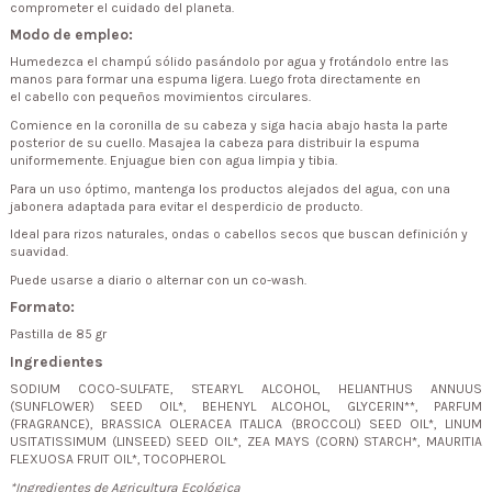
comprometer el cuidado del planeta.
Modo de empleo:
Humedezca el champú sólido pasándolo por agua y frotándolo entre las
manos para formar una espuma ligera. Luego frota directamente en
el cabello con pequeños movimientos circulares.
Comience en la coronilla de su cabeza y siga hacia abajo hasta la parte
posterior de su cuello. Masajea la cabeza para distribuir la espuma
uniformemente. Enjuague bien con agua limpia y tibia.
Para un uso óptimo, mantenga los productos alejados del agua, con una
jabonera adaptada para evitar el desperdicio de producto.
Ideal para rizos naturales, ondas o cabellos secos que buscan definición y
suavidad.
Puede usarse a diario o alternar con un co-wash.
Formato:
Pastilla de 85 gr
Ingredientes
SODIUM COCO-SULFATE, STEARYL ALCOHOL, HELIANTHUS ANNUUS
(SUNFLOWER) SEED OIL*, BEHENYL ALCOHOL, GLYCERIN**, PARFUM
(FRAGRANCE), BRASSICA OLERACEA ITALICA (BROCCOLI) SEED OIL*, LINUM
USITATISSIMUM (LINSEED) SEED OIL*, ZEA MAYS (CORN) STARCH*, MAURITIA
FLEXUOSA FRUIT OIL*, TOCOPHEROL
*Ingredientes de Agricultura Ecológica