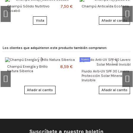
7,50 €
Champú Sólido Nutritivo
Champú Anticaída Ecoforia
Essabó
Vista
Añadir al carrito
Los clientes que adquirieron este producto también compraron:
Nuevo
8,59 €
Champú Energía y Brillo
Natura Siberica
Fluido Anti-UV SPF 30 Lavera
Protección Solar Mineral
Invisible
Añadir al carrito
Añadir al carrito
10,39 €
7,90 €
7,90 €
7,50 €
Champú Anticaspa Cuero
Champú Sólido Cabello
Champú Sólido Cabello
Champú Sólido Uso
Champú Orgánico Volumen y
Champú Energía y Brillo
Champú Orgánico
Champú Volumen Diario
Suscríbete a nuestro boletín
Cabelludo Sensible Natura
Seco Endro Cosmetics
Normal Endro Cosmetics
Frecuente Essabó
Nutrición Natura Siberica
Natura Siberica
Certificado Nutrición e
Mama Pharmelia