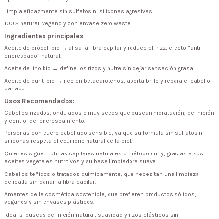
Limpia eficazmente sin sulfatos ni siliconas agresivas.
100% natural, vegano y con envase zero waste.
Ingredientes principales
Aceite de brócoli bio → alisa la fibra capilar y reduce el frizz, efecto “anti-
encrespado” natural.
Aceite de lino bio → define los rizos y nutre sin dejar sensación grasa.
Aceite de buriti bio → rico en betacarotenos, aporta brillo y repara el cabello
dañado.
Usos Recomendados:
Cabellos rizados, ondulados o muy secos que buscan hidratación, definición
y control del encrespamiento.
Personas con cuero cabelludo sensible, ya que su fórmula sin sulfatos ni
siliconas respeta el equilibrio natural de la piel.
Quienes siguen rutinas capilares naturales o método curly, gracias a sus
aceites vegetales nutritivos y su base limpiadora suave.
Cabellos teñidos o tratados químicamente, que necesitan una limpieza
delicada sin dañar la fibra capilar.
Amantes de la cosmética sostenible, que prefieren productos sólidos,
veganos y sin envases plásticos.
Ideal si buscas definición natural, suavidad y rizos elásticos sin