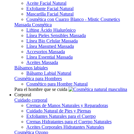
Aceite Facial Natural
Exfoliante Facial Natural
Mascarilla Facial Natural
Cosmética con Cuarzo Blanco - Mistic Cosmetics
Massada Cosmética
Lifting Ácido Hialurónico
Línea Pieles Sensibles Massada
Línea Bio Celular Massada
Línea Massmed Massada
Accesorios Massada
Línea Essential Massada
Aceites Massada
Bálsamos labiales
Bálsamo Labial Natural
Cosmética para Hombres
Cosmético para Hombre Natural
Para el hombre que se cuida
Corporal
Cuidado corporal
Cremas de Manos Naturales y Reparadoras
Cuidado Natural de Pies y Piernas
Exfoliantes Naturales para el Cuerpo
Cremas Hidratantes para el Cuerpo Naturales
Aceites Corporales Hidratantes Naturales
Cosmética Ozono