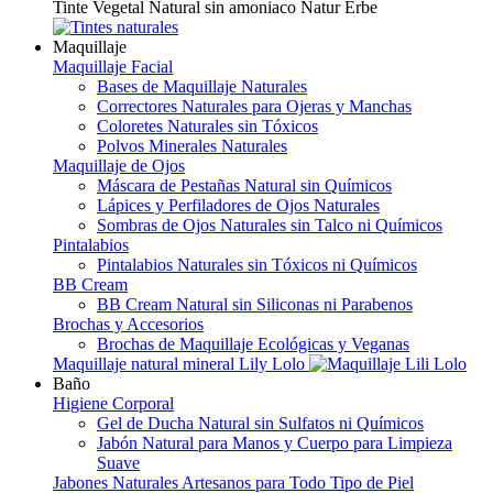
Tinte Vegetal Natural sin amoniaco Natur Erbe
Maquillaje
Maquillaje Facial
Bases de Maquillaje Naturales
Correctores Naturales para Ojeras y Manchas
Coloretes Naturales sin Tóxicos
Polvos Minerales Naturales
Maquillaje de Ojos
Máscara de Pestañas Natural sin Químicos
Lápices y Perfiladores de Ojos Naturales
Sombras de Ojos Naturales sin Talco ni Químicos
Pintalabios
Pintalabios Naturales sin Tóxicos ni Químicos
BB Cream
BB Cream Natural sin Siliconas ni Parabenos
Brochas y Accesorios
Brochas de Maquillaje Ecológicas y Veganas
Maquillaje natural mineral Lily Lolo
Baño
Higiene Corporal
Gel de Ducha Natural sin Sulfatos ni Químicos
Jabón Natural para Manos y Cuerpo para Limpieza
Suave
Jabones Naturales Artesanos para Todo Tipo de Piel