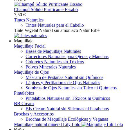
Champú Sólido Purificante Essabó
7,50 €
Tintes Naturales
Tintes Naturales para el Cabello
Tinte Vegetal Natural sin amoniaco Natur Erbe
Maquillaje
Maquillaje Facial
Bases de Maquillaje Naturales
Correctores Naturales para Ojeras y Manchas
Coloretes Naturales sin Tóxicos
Polvos Minerales Naturales
Maquillaje de Ojos
Máscara de Pestañas Natural sin Químicos
Lápices y Perfiladores de Ojos Naturales
Sombras de Ojos Naturales sin Talco ni Químicos
Pintalabios
Pintalabios Naturales sin Tóxicos ni Químicos
BB Cream
BB Cream Natural sin Siliconas ni Parabenos
Brochas y Accesorios
Brochas de Maquillaje Ecológicas y Veganas
Maquillaje natural mineral Lily Lolo
Baño