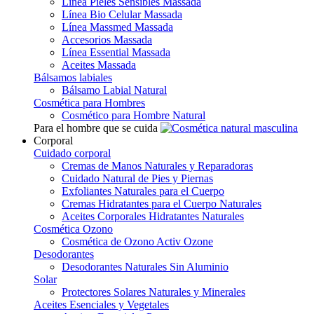
Línea Pieles Sensibles Massada
Línea Bio Celular Massada
Línea Massmed Massada
Accesorios Massada
Línea Essential Massada
Aceites Massada
Bálsamos labiales
Bálsamo Labial Natural
Cosmética para Hombres
Cosmético para Hombre Natural
Para el hombre que se cuida
Corporal
Cuidado corporal
Cremas de Manos Naturales y Reparadoras
Cuidado Natural de Pies y Piernas
Exfoliantes Naturales para el Cuerpo
Cremas Hidratantes para el Cuerpo Naturales
Aceites Corporales Hidratantes Naturales
Cosmética Ozono
Cosmética de Ozono Activ Ozone
Desodorantes
Desodorantes Naturales Sin Aluminio
Solar
Protectores Solares Naturales y Minerales
Aceites Esenciales y Vegetales