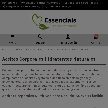
Contáctanos
WhatsApp / Teléfono - 633.011.626
Envios gratis a partir de 35€
Comparador de productos (
0
)
Lista de deseos (
0
)
0
Menu
Buscar
Iniciar sesión
Carrito
Inicio
Cosmética Corporal Natural
Aceites Corporales Hidratantes Naturales
Aceites Corporales Hidratantes Naturales
Consigue una piel profundamente nutrida, suave y elástica con nuestra
selección del mejor aceite corporal hidratante natural. Fórmulas botánicas
compuestas por aceites vegetales puros ricos en ácidos grasos y
antioxidantes, ideales para combatir la sequedad extrema, mitigar las
estrías y restaurar la firmeza cutánea. Texturas ligeras de rápida absorción
que aportan un acabado satinado sin dejar residuo graso.
Aceites Corporales Nutritivos para una Piel Suave y Flexible