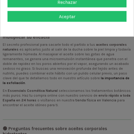
Rechazar
combinan aceites vegetales de primera presión con extractos de plantas
aromáticas para una experiencia relajante de spa en casa. Asimismo, su
exclusivo
Aceite Voluminizador de Busto
trabaja la firmeza y la elasticidad de
Aceptar
los tejidos del escote con resultados visibles y un absoluto respeto por tu
organismo.
Cómo aplicar el aceite para el cuerpo correctamente para
multiplicar su eficacia
El secreto profesional para sacarle todo el partido a tus
aceites corporales
naturales
es aplicarlos justo al salir de la ducha sobre la piel limpia y todavía
ligeramente húmeda. Al masajear el aceite sobre las gotas de agua
remanentes, se genera una microemulsión instantánea que penetra con el
doble de rapidez en los poros abiertos por el vapor, asegurando un acabado
sedoso no graso. Si buscas una renovación profunda del tejido antes de
nutrirlo, puedes combinar este hábito con un pulido celular previo, un paso
clave del que te detallamos todo en nuestro artículo sobre
la importancia de
la exfoliación
.
En
Essencials Cosmética Natural
seleccionamos los tratamientos botánicos
más puros. Haz tu compra online con nuestro servicio de
envío rápido a toda
España en 24 horas
o visítanos en nuestra
tienda física en Valencia
para
encontrar el aceite idóneo para ti.
🟢 Preguntas frecuentes sobre aceites corporales
hidratantes