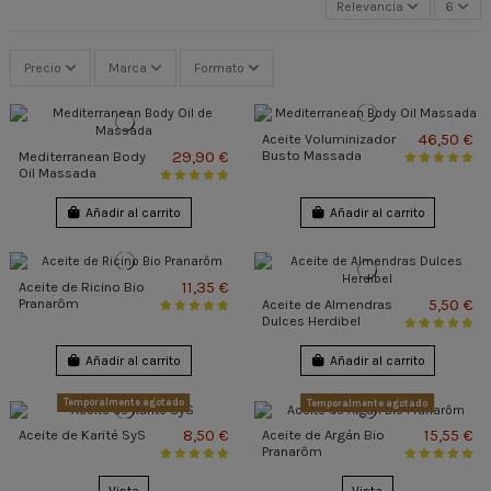
Relevancia
6
Precio
Marca
Formato
46,50 €
Aceite Voluminizador
29,90 €
Busto Massada
Mediterranean Body
Oil Massada
Añadir al carrito
Añadir al carrito
11,35 €
Aceite de Ricino Bio
Pranarôm
5,50 €
Aceite de Almendras
Dulces Herdibel
Añadir al carrito
Añadir al carrito
Temporalmente agotado
Temporalmente agotado
8,50 €
15,55 €
Aceite de Karité SyS
Aceite de Argán Bio
Pranarôm