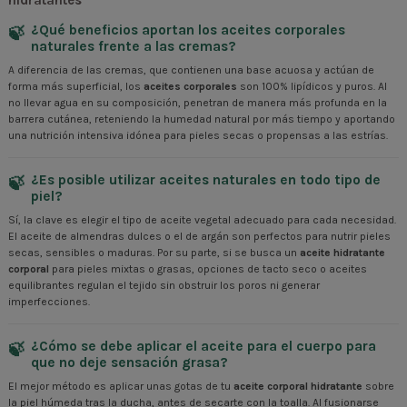
¿Qué beneficios aportan los aceites corporales
naturales frente a las cremas?
A diferencia de las cremas, que contienen una base acuosa y actúan de
forma más superficial, los
aceites corporales
son 100% lipídicos y puros. Al
no llevar agua en su composición, penetran de manera más profunda en la
barrera cutánea, reteniendo la humedad natural por más tiempo y aportando
una nutrición intensiva idónea para pieles secas o propensas a las estrías.
¿Es posible utilizar aceites naturales en todo tipo de
piel?
Sí, la clave es elegir el tipo de aceite vegetal adecuado para cada necesidad.
El aceite de almendras dulces o el de argán son perfectos para nutrir pieles
secas, sensibles o maduras. Por su parte, si se busca un
aceite hidratante
corporal
para pieles mixtas o grasas, opciones de tacto seco o aceites
equilibrantes regulan el tejido sin obstruir los poros ni generar
imperfecciones.
¿Cómo se debe aplicar el aceite para el cuerpo para
que no deje sensación grasa?
El mejor método es aplicar unas gotas de tu
aceite corporal hidratante
sobre
la piel húmeda tras la ducha, antes de secarte con la toalla. Al fusionarse