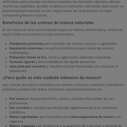
artificiales para simular una falsa suavidad, las fórmulas naturales utilizan
mantecas vegetales, aceites botánicos y extractos calmantes que nutren en
profundidad penetrando en las capas reales de la epidermis sin dejar
sensación grasa ni oclusiva.
Beneficios de las cremas de manos naturales
El uso diario de una crema natural mejora la textura, elasticidad y confort de
la piel. Entre sus beneficios más destacados:
Hidratación profunda
para combatir las manos resecas o agrietadas.
Reparación intensiva
con activos botánicos que sanan las manos
maltratadas.
Protección frente al frío
, viento y agresiones externas cotidianas.
Texturas ligeras
y biocompatibles de rápida absorción.
Apto para piel sensible
y reactiva al estar formuladas sin siliconas ni
parabenos.
¿Para quién es este cuidado intensivo de manos?
Las cremas de manos naturales son ideales si buscas suavidad, hidratación
profunda y protección diaria. Funcionan especialmente bien en:
Piel seca
por exposición al frío, viento o lavados frecuentes de uso
profesional.
Piel sensible
o reactiva que responde negativamente a los perfumes
sintéticos.
Manos agrietadas
que necesitan una
crema reparadora de manos
con
urgencia.
Manos maduras
con tendencia a la aparición de manchas o pérdida de