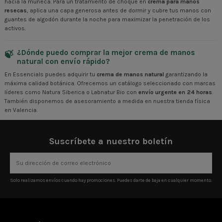
hacia la muñeca. Para un tratamiento de choque en
crema para manos
resecas
, aplica una capa generosa antes de dormir y cubre tus manos con
guantes de algodón durante la noche para maximizar la penetración de los
activos.
¿Dónde puedo comprar la mejor crema de manos
natural con envío rápido?
En Essencials puedes adquirir tu
crema de manos natural
garantizando la
máxima calidad botánica. Ofrecemos un catálogo seleccionado con marcas
líderes como Natura Siberica o Labnatur Bio con
envío urgente en 24 horas
.
También disponemos de asesoramiento a medida en nuestra tienda física
en Valencia.
Suscríbete a nuestro boletín
Solo realizamos envíos cuando hay promociones. Puedes darte de baja en cualquier momento.