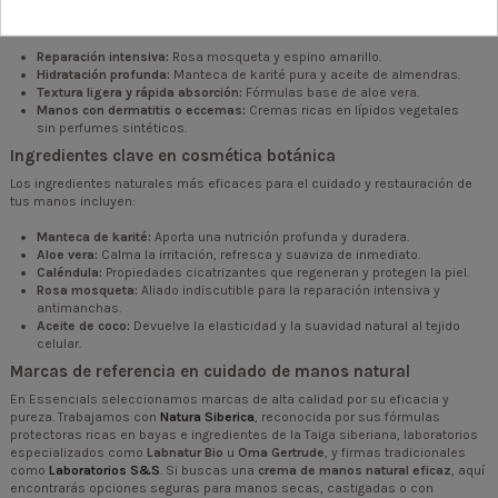
Cada crema ofrece un beneficio concreto para solucionar problemas
cutáneos específicos:
Reparación intensiva:
Rosa mosqueta y espino amarillo.
Hidratación profunda:
Manteca de karité pura y aceite de almendras.
Textura ligera y rápida absorción:
Fórmulas base de aloe vera.
Manos con dermatitis o eccemas:
Cremas ricas en lípidos vegetales
sin perfumes sintéticos.
Ingredientes clave en cosmética botánica
Los ingredientes naturales más eficaces para el cuidado y restauración de
tus manos incluyen:
Manteca de karité:
Aporta una nutrición profunda y duradera.
Aloe vera:
Calma la irritación, refresca y suaviza de inmediato.
Caléndula:
Propiedades cicatrizantes que regeneran y protegen la piel.
Rosa mosqueta:
Aliado indiscutible para la reparación intensiva y
antimanchas.
Aceite de coco:
Devuelve la elasticidad y la suavidad natural al tejido
celular.
Marcas de referencia en cuidado de manos natural
En Essencials seleccionamos marcas de alta calidad por su eficacia y
pureza. Trabajamos con
Natura Siberica
, reconocida por sus fórmulas
protectoras ricas en bayas e ingredientes de la Taiga siberiana, laboratorios
especializados como
Labnatur Bio
u
Oma Gertrude
, y firmas tradicionales
como
Laboratorios S&S
. Si buscas una
crema de manos natural eficaz
, aquí
encontrarás opciones seguras para manos secas, castigadas o con