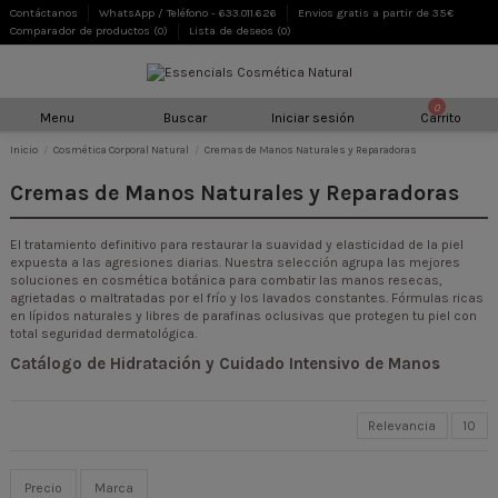
Contáctanos
WhatsApp / Teléfono - 633.011.626
Envios gratis a partir de 35€
Comparador de productos (
0
)
Lista de deseos (
0
)
0
Menu
Buscar
Iniciar sesión
Carrito
Inicio
Cosmética Corporal Natural
Cremas de Manos Naturales y Reparadoras
Cremas de Manos Naturales y Reparadoras
El tratamiento definitivo para restaurar la suavidad y elasticidad de la piel
expuesta a las agresiones diarias. Nuestra selección agrupa las mejores
soluciones en cosmética botánica para combatir las manos resecas,
agrietadas o maltratadas por el frío y los lavados constantes. Fórmulas ricas
en lípidos naturales y libres de parafinas oclusivas que protegen tu piel con
total seguridad dermatológica.
Catálogo de Hidratación y Cuidado Intensivo de Manos
Relevancia
10
Precio
Marca