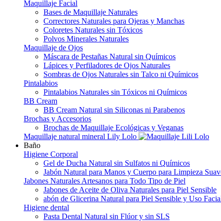
Maquillaje Facial
Bases de Maquillaje Naturales
Correctores Naturales para Ojeras y Manchas
Coloretes Naturales sin Tóxicos
Polvos Minerales Naturales
Maquillaje de Ojos
Máscara de Pestañas Natural sin Químicos
Lápices y Perfiladores de Ojos Naturales
Sombras de Ojos Naturales sin Talco ni Químicos
Pintalabios
Pintalabios Naturales sin Tóxicos ni Químicos
BB Cream
BB Cream Natural sin Siliconas ni Parabenos
Brochas y Accesorios
Brochas de Maquillaje Ecológicas y Veganas
Maquillaje natural mineral Lily Lolo
Baño
Higiene Corporal
Gel de Ducha Natural sin Sulfatos ni Químicos
Jabón Natural para Manos y Cuerpo para Limpieza Suav
Jabones Naturales Artesanos para Todo Tipo de Piel
Jabones de Aceite de Oliva Naturales para Piel Sensible
abón de Glicerina Natural para Piel Sensible y Uso Facia
Higiene dental
Pasta Dental Natural sin Flúor y sin SLS