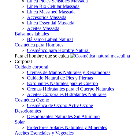
Línea Pieles Sensibles Massada
Línea Bio Celular Massada
Línea Massmed Massada
Accesorios Massada
Línea Essential Massada
Aceites Massada
Bálsamos labiales
Bálsamo Labial Natural
Cosmética para Hombres
Cosmético para Hombre Natural
Para el hombre que se cuida
Corporal
Cuidado corporal
Cremas de Manos Naturales y Reparadoras
Cuidado Natural de Pies y Piernas
Exfoliantes Naturales para el Cuerpo
Cremas Hidratantes para el Cuerpo Naturales
Aceites Corporales Hidratantes Naturales
Cosmética Ozono
Cosmética de Ozono Activ Ozone
Desodorantes
Desodorantes Naturales Sin Aluminio
Solar
Protectores Solares Naturales y Minerales
Aceites Esenciales y Vegetales