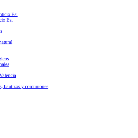
cio Esi
gicos
nales
 Valencia
as, bautizos y comuniones