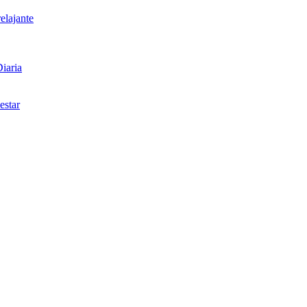
elajante
iaria
estar