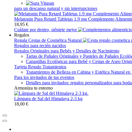
para un descanso natural y sin interrupciones
Melatonin Pura Retard Tabletas 1.9 mg Complemento Alimenti
18,95 €
Cuídate por dentro, siéntete mejor
Regalos
Regala Cestas de Cosmética Natural
Regalos para recién nacidos
Regalos Originales para Bebés y Detalles de Nacimiento
Tartas de Pañales Originales y Pasteles de Pañales Ecoló
Canastillas Ecológicas para Bebé y Cestas de Aseo Origi
Tarjeta Regalo Tratamientos
Tratamientos de Belleza en Cabina y Estética Natural en
Para los invitados de tus eventos
Detalles para invitados: regalos personalizados para bod
Armoniza tu entorno
Lámpara de Sal del Himalaya 2-3 kg
18,00 €