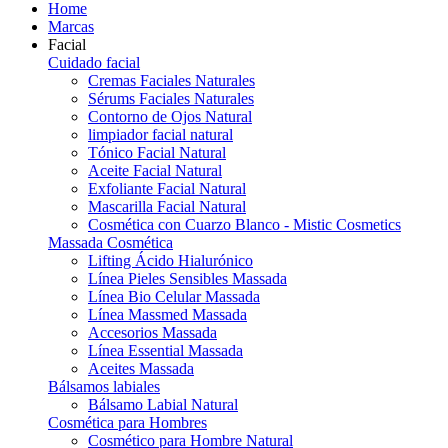
Home
Marcas
Facial
Cuidado facial
Cremas Faciales Naturales
Sérums Faciales Naturales
Contorno de Ojos Natural
limpiador facial natural
Tónico Facial Natural
Aceite Facial Natural
Exfoliante Facial Natural
Mascarilla Facial Natural
Cosmética con Cuarzo Blanco - Mistic Cosmetics
Massada Cosmética
Lifting Ácido Hialurónico
Línea Pieles Sensibles Massada
Línea Bio Celular Massada
Línea Massmed Massada
Accesorios Massada
Línea Essential Massada
Aceites Massada
Bálsamos labiales
Bálsamo Labial Natural
Cosmética para Hombres
Cosmético para Hombre Natural