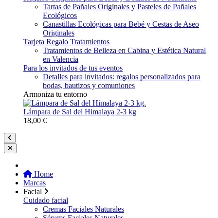
Tartas de Pañales Originales y Pasteles de Pañales
Ecológicos
Canastillas Ecológicas para Bebé y Cestas de Aseo
Originales
Tarjeta Regalo Tratamientos
Tratamientos de Belleza en Cabina y Estética Natural
en Valencia
Para los invitados de tus eventos
Detalles para invitados: regalos personalizados para
bodas, bautizos y comuniones
Armoniza tu entorno
Lámpara de Sal del Himalaya 2-3 kg
18,00 €
Home
Marcas
Facial
Cuidado facial
Cremas Faciales Naturales
Sérums Faciales Naturales