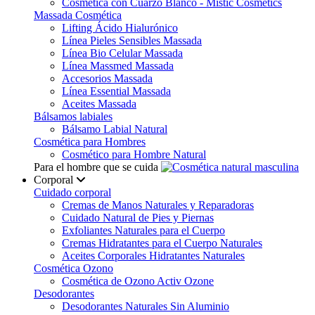
Cosmética con Cuarzo Blanco - Mistic Cosmetics
Massada Cosmética
Lifting Ácido Hialurónico
Línea Pieles Sensibles Massada
Línea Bio Celular Massada
Línea Massmed Massada
Accesorios Massada
Línea Essential Massada
Aceites Massada
Bálsamos labiales
Bálsamo Labial Natural
Cosmética para Hombres
Cosmético para Hombre Natural
Para el hombre que se cuida
Corporal
Cuidado corporal
Cremas de Manos Naturales y Reparadoras
Cuidado Natural de Pies y Piernas
Exfoliantes Naturales para el Cuerpo
Cremas Hidratantes para el Cuerpo Naturales
Aceites Corporales Hidratantes Naturales
Cosmética Ozono
Cosmética de Ozono Activ Ozone
Desodorantes
Desodorantes Naturales Sin Aluminio