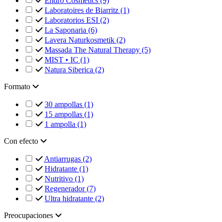
Endro Cosmetics
(9)
Laboratoires de Biarritz
(1)
Laboratorios ESI
(2)
La Saponaria
(6)
Lavera Naturkosmetik
(2)
Massada The Natural Therapy
(5)
MIST • IC
(1)
Natura Siberica
(2)
Formato
30 ampollas
(1)
15 ampollas
(1)
1 ampolla
(1)
Con efecto
Antiarrugas
(2)
Hidratante
(1)
Nutritivo
(1)
Regenerador
(7)
Ultra hidratante
(2)
Preocupaciones