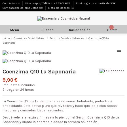
Contáctanos
WhatsApp / Teléfono - 633.011.626
Envios gratis a partir de 35€
Comparador de productos (
0
)
Lista de deseos (
0
)
0
Menu
Buscar
Iniciar sesión
Carrito
Inicio
Cosmética Facial Natural
Sérums Faciales Naturales
Coenzima Q10 La
Saponaria
Coenzima Q10 La Saponaria
9,90 €
Impuestos incluidos
Entrega en 24 horas
La Coenzima Q10 de La Saponaria es un serum hidratante, protector y
antioxidante. Este activo p uro que revitaliza y hace que las pieles secas,
maduras y cansadas luzcan radiantes.
Devuélvele la energía y firmeza a tu piel con el Sérum Coenzima Q10 de La
Saponaria y siente la diferencia desde la primera aplicación.