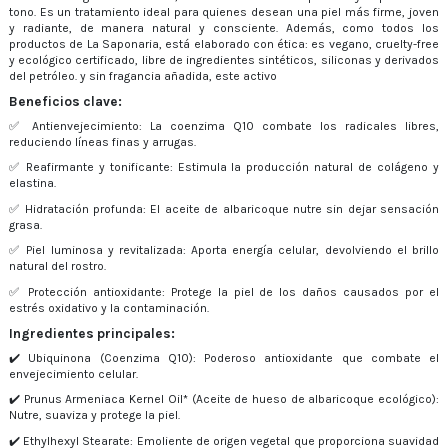
tono. Es un tratamiento ideal para quienes desean una piel más firme, joven
y radiante, de manera natural y consciente. Además, como todos los
productos de La Saponaria, está elaborado con ética: es vegano, cruelty-free
y ecológico certificado, libre de ingredientes sintéticos, siliconas y derivados
del petróleo. y sin fragancia añadida, este activo
Beneficios clave:
✅ Antienvejecimiento: La coenzima Q10 combate los radicales libres,
reduciendo líneas finas y arrugas.
✅ Reafirmante y tonificante: Estimula la producción natural de colágeno y
elastina.
✅ Hidratación profunda: El aceite de albaricoque nutre sin dejar sensación
grasa.
✅ Piel luminosa y revitalizada: Aporta energía celular, devolviendo el brillo
natural del rostro.
✅ Protección antioxidante: Protege la piel de los daños causados por el
estrés oxidativo y la contaminación.
Ingredientes principales:
✔️ Ubiquinona (Coenzima Q10): Poderoso antioxidante que combate el
envejecimiento celular.
✔️ Prunus Armeniaca Kernel Oil* (Aceite de hueso de albaricoque ecológico):
Nutre, suaviza y protege la piel.
✔️ Ethylhexyl Stearate: Emoliente de origen vegetal que proporciona suavidad