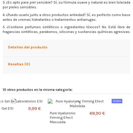
3. ¿Es apto para piel sensible? Sí, su fórmula suave y natural es bien tolerada
por pieles sensibles.
4. ¿Puedo usarlo junto a otros productos antiedad? Sí, es perfecto como base
antes de cremas hidratantes o tratamientos antiarrugas.
5. ¿Contiene perfumes sintéticos o ingredientes tóxicos? No. Está libre de
fragancias sintéticas, parabenos, siliconas y sustancias químicas agresivas.
Detalles del producto
Reseñas (0)
10 otros productos en la misma categoría:
Nuevo
€
13,99 €
Sérum Hidratante
68,90 €
Endro
Pure Hyaluronic
Firming Efect
Massada