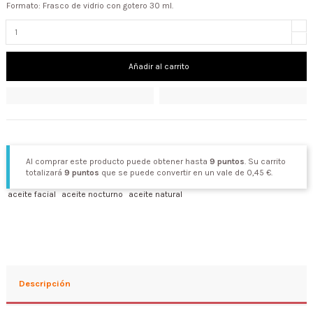
Formato: Frasco de vidrio con gotero 30 ml.
Añadir al carrito
Al comprar este producto puede obtener hasta
9
puntos
. Su carrito
totalizará
9
puntos
que se puede convertir en un vale de
0,45 €
.
aceite facial
aceite nocturno
aceite natural
Descripción