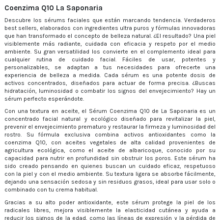
Coenzima Q10 La Saponaria
Descubre los sérums faciales que están marcando tendencia. Verdaderos
best sellers, elaborados con ingredientes ultra puros y fórmulas innovadoras
que han transformado el concepto de belleza natural. ¿El resultado? Una piel
visiblemente más radiante, cuidada con eficacia y respeto por el medio
ambiente. Su gran versatilidad los convierte en el complemento ideal para
cualquier rutina de cuidado facial. Fáciles de usar, potentes y
personalizables, se adaptan a tus necesidades para ofrecerte una
experiencia de belleza a medida. Cada sérum es una potente dosis de
activos concentrados, diseñados para actuar de forma precisa. ¿Buscas
hidratación, luminosidad o combatir los signos del envejecimiento? Hay un
sérum perfecto esperándote.
Con una textura en aceite, el Sérum Coenzima Q10 de La Saponaria es un
concentrado facial natural y ecológico diseñado para revitalizar la piel,
prevenir el envejecimiento prematuro y restaurar la firmeza y luminosidad del
rostro. Su fórmula exclusiva combina activos antioxidantes como la
coenzima Q10, con aceites vegetales de alta calidad provenientes de
agricultura ecológica, como el aceite de albaricoque, conocido por su
capacidad para nutrir en profundidad sin obstruir los poros. Este sérum ha
sido creado pensando en quienes buscan un cuidado eficaz, respetuoso
con la piel y con el medio ambiente. Su textura ligera se absorbe fácilmente,
dejando una sensación sedosa y sin residuos grasos, ideal para usar solo o
combinado con tu crema habitual.
Gracias a su alto poder antioxidante, este sérum protege la piel de los
radicales libres, mejora visiblemente la elasticidad cutánea y ayuda a
reducir los signos de la edad, como las líneas de expresión y la pérdida de