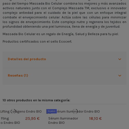
paso del tiempo Massada Bio Celular combina los mejores y más avanzados
activos naturales junto con el Complejo Massada TM, exclusivo e innovador
complejo antiedad para el cuidado de la piel que con un enfoque integral
combate el envejecimiento celular. Actúa sobre las células para minimizar
los signos de envejecimiento. Este complejo nutre y regenera los tejidos en
profundidad obteniendo una piel luminosa, llena de energía y de juventud.
Massada Bio Celular es un regalo de Energía, Salud y Belleza para tu piel.
Productos certificados con el sello Ecocert.
Detalles del producto
Reseñas (1)
10 otros productos en la misma categoría:
Temporalmente agotado
Nuevo
5 €
18,10 €
9,90 €
Sérum Iluminador
Ácido Hialurónico La
Endro BIO
Saponaria