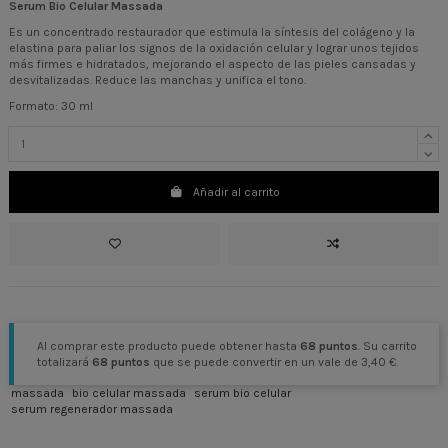
Serum Bio Celular Massada
Es un
concentrado restaurador que estimula la síntesis del colágeno y la
elastina para paliar los signos de la oxidación celular y lograr unos tejidos
más firmes e hidratados, mejorando el aspecto de las pieles cansadas y
desvitalizadas. Reduce las manchas y unifica el tono.
Formato: 30 ml
Añadir al carrito
Al comprar este producto puede obtener hasta
68
puntos
. Su carrito
totalizará
68
puntos
que se puede convertir en un vale de
3,40 €
.
massada
bio celular massada
serum bio celular
serum regenerador massada