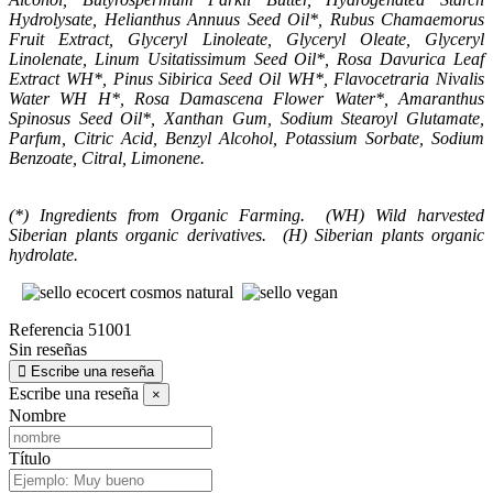
Hydrolysate, Helianthus Annuus Seed Oil*, Rubus Chamaemorus
Fruit Extract, Glyceryl Linoleate, Glyceryl Oleate, Glyceryl
Linolenate, Linum Usitatissimum Seed Oil*, Rosa Davurica Leaf
Extract WH*, Pinus Sibirica Seed Oil WH*, Flavocetraria Nivalis
Water WH H*, Rosa Damascena Flower Water*, Amaranthus
Spinosus Seed Oil*, Xanthan Gum, Sodium Stearoyl Glutamate,
Parfum, Citric Acid, Benzyl Alcohol, Potassium Sorbate, Sodium
Benzoate, Citral, Limonene.
(*) Ingredients from Organic Farming. (WH) Wild harvested
Siberian plants organic derivatives. (H) Siberian plants organic
hydrolate.
Referencia
51001
Sin reseñas
Escribe una reseña
Escribe una reseña
×
Nombre
Título