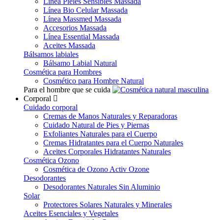
Línea Pieles Sensibles Massada
Línea Bio Celular Massada
Línea Massmed Massada
Accesorios Massada
Línea Essential Massada
Aceites Massada
Bálsamos labiales
Bálsamo Labial Natural
Cosmética para Hombres
Cosmético para Hombre Natural
Para el hombre que se cuida
Corporal
Cuidado corporal
Cremas de Manos Naturales y Reparadoras
Cuidado Natural de Pies y Piernas
Exfoliantes Naturales para el Cuerpo
Cremas Hidratantes para el Cuerpo Naturales
Aceites Corporales Hidratantes Naturales
Cosmética Ozono
Cosmética de Ozono Activ Ozone
Desodorantes
Desodorantes Naturales Sin Aluminio
Solar
Protectores Solares Naturales y Minerales
Aceites Esenciales y Vegetales