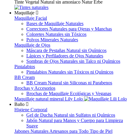
Tinte Vegetal Natural sin amoniaco Natur Erbe
Maquillaje
Maquillaje Facial
Bases de Maquillaje Naturales
Correctores Naturales para Ojeras y Manchas
Coloretes Naturales sin Tóxicos
Polvos Minerales Naturales
Maquillaje de Ojos
Máscara de Pestañas Natural sin Químicos
Lápices y Perfiladores de Ojos Naturales
Sombras de Ojos Naturales sin Talco ni Químicos
Pintalabios
Pintalabios Naturales sin Tóxicos ni Químicos
BB Cream
BB Cream Natural sin Siliconas ni Parabenos
Brochas y Accesorios
Brochas de Maquillaje Ecológicas y Veganas
Maquillaje natural mineral Lily Lolo
Baño
Higiene Corporal
Gel de Ducha Natural sin Sulfatos ni Químicos
Jabón Natural para Manos y Cuerpo para Limpieza
Suave
Jabones Naturales Artesanos para Todo Tipo de Piel