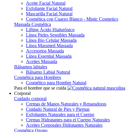
Aceite Facial Natural
Exfoliante Facial Natural
Mascarilla Facial Natural
Cosmética con Cuarzo Blanco - Mistic Cosmetics
Massada Cosmética
Lifting Ácido Hialurónico
Línea Pieles Sensibles Massada
Línea Bio Celular Massada
Línea Massmed Massada
Accesorios Massada
Línea Essential Massada
Aceites Massada
Bálsamos labiales
Bálsamo Labial Natural
Cosmética para Hombres
Cosmético para Hombre Natural
Para el hombre que se cuida
Corporal
Cuidado corporal
Cremas de Manos Naturales y Reparadoras
Cuidado Natural de Pies y Piernas
Exfoliantes Naturales para el Cuerpo
Cremas Hidratantes para el Cuerpo Naturales
Aceites Corporales Hidratantes Naturales
Cosmética Ozono