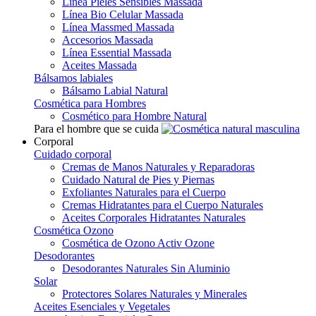
Línea Pieles Sensibles Massada
Línea Bio Celular Massada
Línea Massmed Massada
Accesorios Massada
Línea Essential Massada
Aceites Massada
Bálsamos labiales
Bálsamo Labial Natural
Cosmética para Hombres
Cosmético para Hombre Natural
Para el hombre que se cuida
Corporal
Cuidado corporal
Cremas de Manos Naturales y Reparadoras
Cuidado Natural de Pies y Piernas
Exfoliantes Naturales para el Cuerpo
Cremas Hidratantes para el Cuerpo Naturales
Aceites Corporales Hidratantes Naturales
Cosmética Ozono
Cosmética de Ozono Activ Ozone
Desodorantes
Desodorantes Naturales Sin Aluminio
Solar
Protectores Solares Naturales y Minerales
Aceites Esenciales y Vegetales