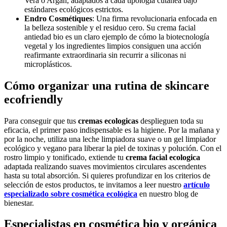
Vera o Argán, adaptados a cada tipología cutánea bajo
estándares ecológicos estrictos.
Endro Cosmétiques
: Una firma revolucionaria enfocada en
la belleza sostenible y el residuo cero. Su crema facial
antiedad bio es un claro ejemplo de cómo la biotecnología
vegetal y los ingredientes limpios consiguen una acción
reafirmante extraordinaria sin recurrir a siliconas ni
microplásticos.
Cómo organizar una rutina de skincare
ecofriendly
Para conseguir que tus
cremas ecologicas
desplieguen toda su
eficacia, el primer paso indispensable es la higiene. Por la mañana y
por la noche, utiliza una leche limpiadora suave o un gel limpiador
ecológico y vegano para liberar la piel de toxinas y polución. Con el
rostro limpio y tonificado, extiende tu
crema facial ecologica
adaptada realizando suaves movimientos circulares ascendentes
hasta su total absorción. Si quieres profundizar en los criterios de
selección de estos productos, te invitamos a leer nuestro
artículo
especializado sobre cosmética ecológica
en nuestro blog de
bienestar.
Especialistas en cosmética bio y orgánica