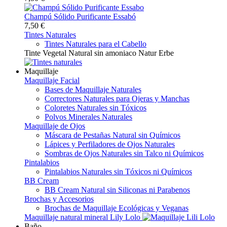
Champú Sólido Purificante Essabó
7,50 €
Tintes Naturales
Tintes Naturales para el Cabello
Tinte Vegetal Natural sin amoniaco Natur Erbe
Maquillaje
Maquillaje Facial
Bases de Maquillaje Naturales
Correctores Naturales para Ojeras y Manchas
Coloretes Naturales sin Tóxicos
Polvos Minerales Naturales
Maquillaje de Ojos
Máscara de Pestañas Natural sin Químicos
Lápices y Perfiladores de Ojos Naturales
Sombras de Ojos Naturales sin Talco ni Químicos
Pintalabios
Pintalabios Naturales sin Tóxicos ni Químicos
BB Cream
BB Cream Natural sin Siliconas ni Parabenos
Brochas y Accesorios
Brochas de Maquillaje Ecológicas y Veganas
Maquillaje natural mineral Lily Lolo
Baño