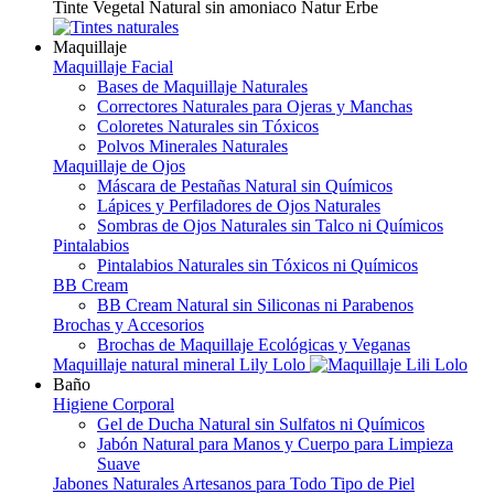
Tinte Vegetal Natural sin amoniaco Natur Erbe
Maquillaje
Maquillaje Facial
Bases de Maquillaje Naturales
Correctores Naturales para Ojeras y Manchas
Coloretes Naturales sin Tóxicos
Polvos Minerales Naturales
Maquillaje de Ojos
Máscara de Pestañas Natural sin Químicos
Lápices y Perfiladores de Ojos Naturales
Sombras de Ojos Naturales sin Talco ni Químicos
Pintalabios
Pintalabios Naturales sin Tóxicos ni Químicos
BB Cream
BB Cream Natural sin Siliconas ni Parabenos
Brochas y Accesorios
Brochas de Maquillaje Ecológicas y Veganas
Maquillaje natural mineral Lily Lolo
Baño
Higiene Corporal
Gel de Ducha Natural sin Sulfatos ni Químicos
Jabón Natural para Manos y Cuerpo para Limpieza
Suave
Jabones Naturales Artesanos para Todo Tipo de Piel