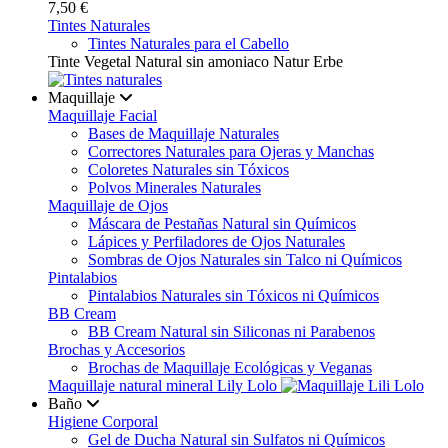
7,50 €
Tintes Naturales
Tintes Naturales para el Cabello
Tinte Vegetal Natural sin amoniaco Natur Erbe
Maquillaje
Maquillaje Facial
Bases de Maquillaje Naturales
Correctores Naturales para Ojeras y Manchas
Coloretes Naturales sin Tóxicos
Polvos Minerales Naturales
Maquillaje de Ojos
Máscara de Pestañas Natural sin Químicos
Lápices y Perfiladores de Ojos Naturales
Sombras de Ojos Naturales sin Talco ni Químicos
Pintalabios
Pintalabios Naturales sin Tóxicos ni Químicos
BB Cream
BB Cream Natural sin Siliconas ni Parabenos
Brochas y Accesorios
Brochas de Maquillaje Ecológicas y Veganas
Maquillaje natural mineral Lily Lolo
Baño
Higiene Corporal
Gel de Ducha Natural sin Sulfatos ni Químicos