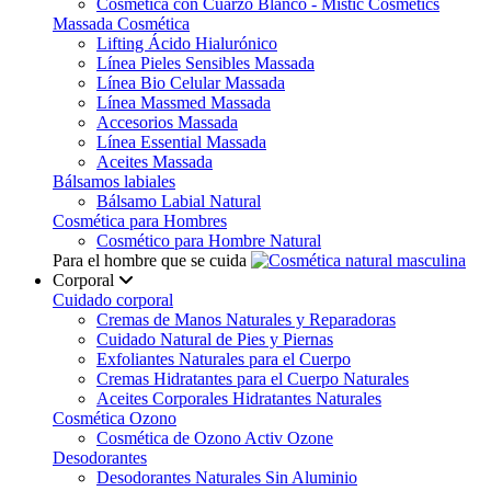
Cosmética con Cuarzo Blanco - Mistic Cosmetics
Massada Cosmética
Lifting Ácido Hialurónico
Línea Pieles Sensibles Massada
Línea Bio Celular Massada
Línea Massmed Massada
Accesorios Massada
Línea Essential Massada
Aceites Massada
Bálsamos labiales
Bálsamo Labial Natural
Cosmética para Hombres
Cosmético para Hombre Natural
Para el hombre que se cuida
Corporal
Cuidado corporal
Cremas de Manos Naturales y Reparadoras
Cuidado Natural de Pies y Piernas
Exfoliantes Naturales para el Cuerpo
Cremas Hidratantes para el Cuerpo Naturales
Aceites Corporales Hidratantes Naturales
Cosmética Ozono
Cosmética de Ozono Activ Ozone
Desodorantes
Desodorantes Naturales Sin Aluminio