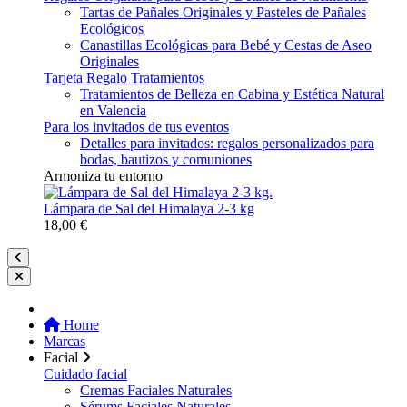
Tartas de Pañales Originales y Pasteles de Pañales
Ecológicos
Canastillas Ecológicas para Bebé y Cestas de Aseo
Originales
Tarjeta Regalo Tratamientos
Tratamientos de Belleza en Cabina y Estética Natural
en Valencia
Para los invitados de tus eventos
Detalles para invitados: regalos personalizados para
bodas, bautizos y comuniones
Armoniza tu entorno
Lámpara de Sal del Himalaya 2-3 kg
18,00 €
Home
Marcas
Facial
Cuidado facial
Cremas Faciales Naturales
Sérums Faciales Naturales