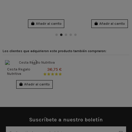
Cesta Regalo
Cosmética Natural
Lovely
rito
Añadir al carrito
Añadir al carrit
Los clientes que adquirieron este producto también compraron:
36,75 €
Cesta Regalo
Nutritiva
Añadir al carrito
Suscríbete a nuestro boletín