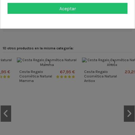
Detalles del producto
Aceptar
Reseñas (1)
10 otros productos en la misma categoría:
67,95 €
23,25 €
Cesta Regalo
Cosmética Natural
Antiox