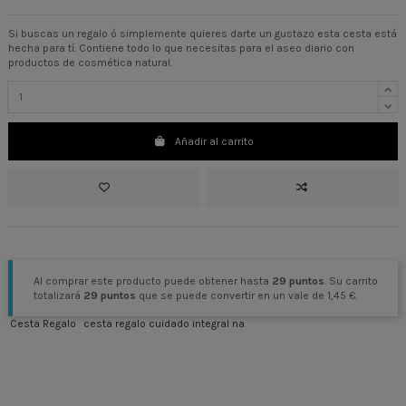
Si buscas un regalo ó simplemente quieres darte un gustazo esta cesta está
hecha para tí. Contiene todo lo que necesitas para el aseo diario con
productos de cosmética natural.
Añadir al carrito
Al comprar este producto puede obtener hasta
29
puntos
. Su carrito
totalizará
29
puntos
que se puede convertir en un vale de
1,45 €
.
Cesta Regalo
cesta regalo cuidado integral na