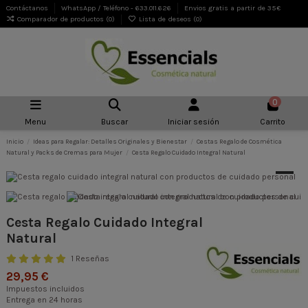
Contáctanos
WhatsApp / Teléfono - 633.011.626
Envios gratis a partir de 35€
Comparador de productos (
0
)
Lista de deseos (
0
)
0
Menu
Buscar
Iniciar sesión
Carrito
Inicio
Ideas para Regalar: Detalles Originales y Bienestar
Cestas Regalo de Cosmética
Natural y Packs de Cremas para Mujer
Cesta Regalo Cuidado Integral Natural
Cesta Regalo Cuidado Integral
Natural
1 Reseñas
29,95 €
Impuestos incluidos
Entrega en 24 horas