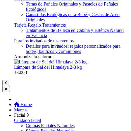
Tartas de Pañales Originales y Pasteles de Pañales
Ecológicos
Canastillas Ecológicas para Bebé y Cestas de Aseo
Originales
Tarjeta Regalo Tratamientos
Tratamientos de Belleza en Cabina y Estética Natural
en Valencia
Para los invitados de tus eventos
Detalles para invitados: regalos personalizados para
bodas, bautizos y comuniones
Armoniza tu entorno
Lámpara de Sal del Himalaya 2-3 kg
18,00 €
Home
Marcas
Facial
Cuidado facial
Cremas Faciales Naturales
Sérums Faciales Naturales