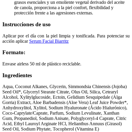
grasos esenciales y un emoliente vegetal derivado del aceite
de canola, proporciona a la piel confort, flexibilidad y
protección frente a las agresiones externas.
Instrucciones de uso
Aplicar por el día con la piel limpia y tonificada. Para potenciar su
acción aplicar
Serum Facial Biarritz
Formato
:
Envase airless 50 ml de plástico reciclable.
Ingredientes
Aqua, Coconut Alkanes, Glycerin, Simmondsia Chinensis (Jojoba)
Seed Oil*, Glyceryl Stearate Citrate, Olus Oil, Silica, Cetearyl
Alcohol, Xylitylglucoside, Ectoin, Gelidium Sesquipedale (Alga
Gorria) Extract, Aloe Barbadensis (Aloe Vera) Leaf Juice Powder*,
Anhydroxylitol, Xylitol, Sodium Hyaluronate (Ácido Hialurónico),
Coco-Caprylate/Caprate, Parfum, Sodium Levulinate, Xanthan
Gum, Propanediol, Sodium Anisate, Polyglyceryl-4 Caprate, Citric
Acid, Ethyl Lauroyl Arginate HCl, Helianthus Annuus (Girasol)
Seed Oil, Sodium Phytate, Tocopherol (Vitamina E)