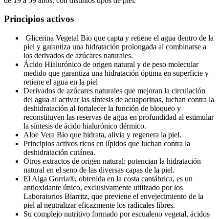
de 19 a 59 años, con distintos tipos de piel.
Principios
activos
Glicerina Vegetal Bio que capta y retiene el agua dentro de la
piel y garantiza una hidratación prolongada al combinarse a
los derivados de azúcares naturales.
Ácido Hialurónico de origen natural y de peso molecular
medido que garantiza una hidratación óptima en superficie y
retiene el agua en la piel
Derivados de azúcares naturales que mejoran la circulación
del agua al activar las síntesis de acuaporinas, luchan contra la
deshidratación al fortalecer la función de bloqueo y
reconstituyen las reservas de agua en profundidad al estimular
la síntesis de ácido hialurónico dérmico.
Aloe Vera Bio que hidrata, alivia y regenera la piel.
Principios activos ricos en lípidos que luchan contra la
deshidratación cutánea.
Otros extractos de origen natural: potencian la hidratación
natural en el seno de las diversas capas de la piel.
El Alga Gorria®, obtenida en la costa cantábrica, es un
antioxidante único, exclusivamente utilizado por los
Laboratorios Biarritz, que previene el envejecimiento de la
piel al neutralizar eficazmente los radicales libres.
Su complejo nutritivo formado por escualeno vegetal, ácidos