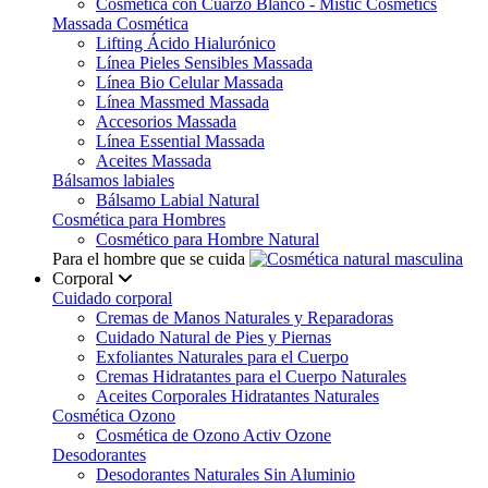
Cosmética con Cuarzo Blanco - Mistic Cosmetics
Massada Cosmética
Lifting Ácido Hialurónico
Línea Pieles Sensibles Massada
Línea Bio Celular Massada
Línea Massmed Massada
Accesorios Massada
Línea Essential Massada
Aceites Massada
Bálsamos labiales
Bálsamo Labial Natural
Cosmética para Hombres
Cosmético para Hombre Natural
Para el hombre que se cuida
Corporal
Cuidado corporal
Cremas de Manos Naturales y Reparadoras
Cuidado Natural de Pies y Piernas
Exfoliantes Naturales para el Cuerpo
Cremas Hidratantes para el Cuerpo Naturales
Aceites Corporales Hidratantes Naturales
Cosmética Ozono
Cosmética de Ozono Activ Ozone
Desodorantes
Desodorantes Naturales Sin Aluminio