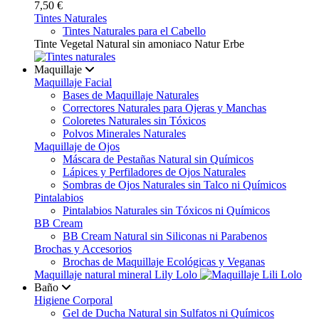
7,50 €
Tintes Naturales
Tintes Naturales para el Cabello
Tinte Vegetal Natural sin amoniaco Natur Erbe
Maquillaje
Maquillaje Facial
Bases de Maquillaje Naturales
Correctores Naturales para Ojeras y Manchas
Coloretes Naturales sin Tóxicos
Polvos Minerales Naturales
Maquillaje de Ojos
Máscara de Pestañas Natural sin Químicos
Lápices y Perfiladores de Ojos Naturales
Sombras de Ojos Naturales sin Talco ni Químicos
Pintalabios
Pintalabios Naturales sin Tóxicos ni Químicos
BB Cream
BB Cream Natural sin Siliconas ni Parabenos
Brochas y Accesorios
Brochas de Maquillaje Ecológicas y Veganas
Maquillaje natural mineral Lily Lolo
Baño
Higiene Corporal
Gel de Ducha Natural sin Sulfatos ni Químicos