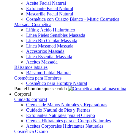
Aceite Facial Natural
Exfoliante Facial Natural
Mascarilla Facial Natural
Cosmética con Cuarzo Blanco - Mistic Cosmetics
Massada Cosmética
Lifting Ácido Hialurónico
Línea Pieles Sensibles Massada
Línea Bio Celular Massada
Línea Massmed Massada
Accesorios Massada
Línea Essential Massada
Aceites Massada
Bálsamos labiales
Bálsamo Labial Natural
Cosmética para Hombres
Cosmético para Hombre Natural
Para el hombre que se cuida
Corporal
Cuidado corporal
Cremas de Manos Naturales y Reparadoras
Cuidado Natural de Pies y Piernas
Exfoliantes Naturales para el Cuerpo
Cremas Hidratantes para el Cuerpo Naturales
Aceites Corporales Hidratantes Naturales
Cosmética Ozono