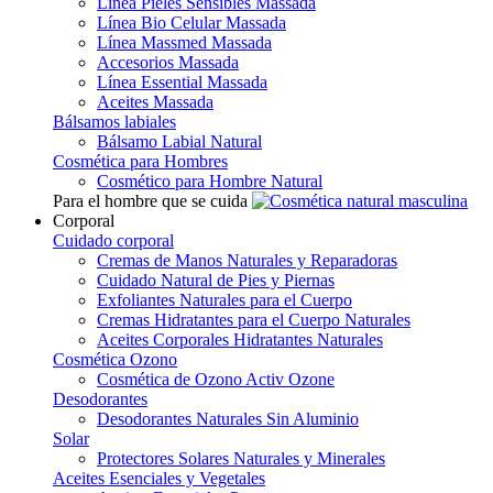
Línea Pieles Sensibles Massada
Línea Bio Celular Massada
Línea Massmed Massada
Accesorios Massada
Línea Essential Massada
Aceites Massada
Bálsamos labiales
Bálsamo Labial Natural
Cosmética para Hombres
Cosmético para Hombre Natural
Para el hombre que se cuida
Corporal
Cuidado corporal
Cremas de Manos Naturales y Reparadoras
Cuidado Natural de Pies y Piernas
Exfoliantes Naturales para el Cuerpo
Cremas Hidratantes para el Cuerpo Naturales
Aceites Corporales Hidratantes Naturales
Cosmética Ozono
Cosmética de Ozono Activ Ozone
Desodorantes
Desodorantes Naturales Sin Aluminio
Solar
Protectores Solares Naturales y Minerales
Aceites Esenciales y Vegetales