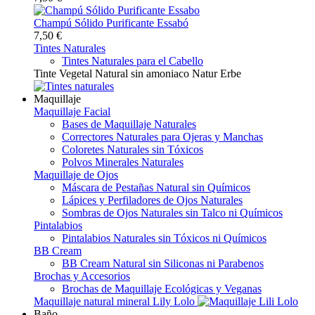
Champú Sólido Purificante Essabó
7,50 €
Tintes Naturales
Tintes Naturales para el Cabello
Tinte Vegetal Natural sin amoniaco Natur Erbe
Maquillaje
Maquillaje Facial
Bases de Maquillaje Naturales
Correctores Naturales para Ojeras y Manchas
Coloretes Naturales sin Tóxicos
Polvos Minerales Naturales
Maquillaje de Ojos
Máscara de Pestañas Natural sin Químicos
Lápices y Perfiladores de Ojos Naturales
Sombras de Ojos Naturales sin Talco ni Químicos
Pintalabios
Pintalabios Naturales sin Tóxicos ni Químicos
BB Cream
BB Cream Natural sin Siliconas ni Parabenos
Brochas y Accesorios
Brochas de Maquillaje Ecológicas y Veganas
Maquillaje natural mineral Lily Lolo
Baño