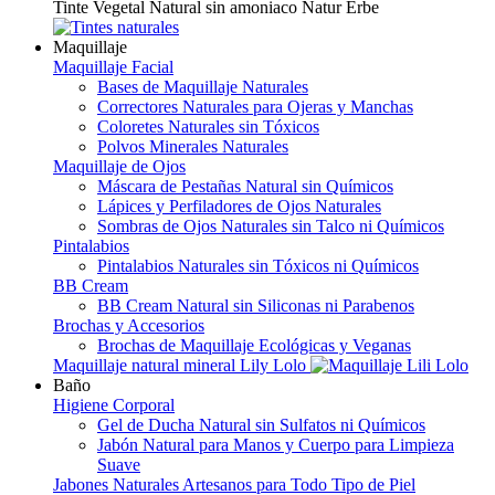
Tinte Vegetal Natural sin amoniaco Natur Erbe
Maquillaje
Maquillaje Facial
Bases de Maquillaje Naturales
Correctores Naturales para Ojeras y Manchas
Coloretes Naturales sin Tóxicos
Polvos Minerales Naturales
Maquillaje de Ojos
Máscara de Pestañas Natural sin Químicos
Lápices y Perfiladores de Ojos Naturales
Sombras de Ojos Naturales sin Talco ni Químicos
Pintalabios
Pintalabios Naturales sin Tóxicos ni Químicos
BB Cream
BB Cream Natural sin Siliconas ni Parabenos
Brochas y Accesorios
Brochas de Maquillaje Ecológicas y Veganas
Maquillaje natural mineral Lily Lolo
Baño
Higiene Corporal
Gel de Ducha Natural sin Sulfatos ni Químicos
Jabón Natural para Manos y Cuerpo para Limpieza
Suave
Jabones Naturales Artesanos para Todo Tipo de Piel