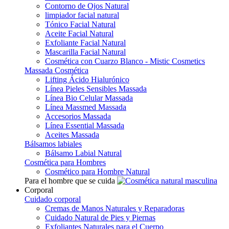
Contorno de Ojos Natural
limpiador facial natural
Tónico Facial Natural
Aceite Facial Natural
Exfoliante Facial Natural
Mascarilla Facial Natural
Cosmética con Cuarzo Blanco - Mistic Cosmetics
Massada Cosmética
Lifting Ácido Hialurónico
Línea Pieles Sensibles Massada
Línea Bio Celular Massada
Línea Massmed Massada
Accesorios Massada
Línea Essential Massada
Aceites Massada
Bálsamos labiales
Bálsamo Labial Natural
Cosmética para Hombres
Cosmético para Hombre Natural
Para el hombre que se cuida
Corporal
Cuidado corporal
Cremas de Manos Naturales y Reparadoras
Cuidado Natural de Pies y Piernas
Exfoliantes Naturales para el Cuerpo