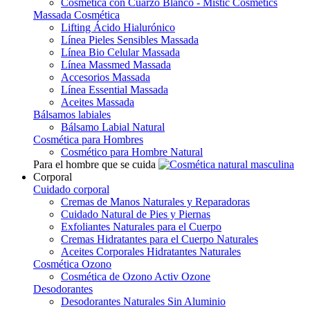
Cosmética con Cuarzo Blanco - Mistic Cosmetics
Massada Cosmética
Lifting Ácido Hialurónico
Línea Pieles Sensibles Massada
Línea Bio Celular Massada
Línea Massmed Massada
Accesorios Massada
Línea Essential Massada
Aceites Massada
Bálsamos labiales
Bálsamo Labial Natural
Cosmética para Hombres
Cosmético para Hombre Natural
Para el hombre que se cuida
Corporal
Cuidado corporal
Cremas de Manos Naturales y Reparadoras
Cuidado Natural de Pies y Piernas
Exfoliantes Naturales para el Cuerpo
Cremas Hidratantes para el Cuerpo Naturales
Aceites Corporales Hidratantes Naturales
Cosmética Ozono
Cosmética de Ozono Activ Ozone
Desodorantes
Desodorantes Naturales Sin Aluminio