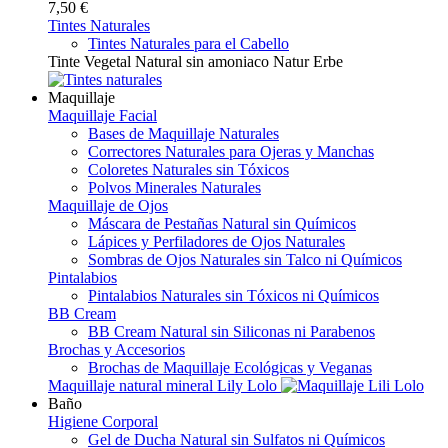
7,50 €
Tintes Naturales
Tintes Naturales para el Cabello
Tinte Vegetal Natural sin amoniaco Natur Erbe
Maquillaje
Maquillaje Facial
Bases de Maquillaje Naturales
Correctores Naturales para Ojeras y Manchas
Coloretes Naturales sin Tóxicos
Polvos Minerales Naturales
Maquillaje de Ojos
Máscara de Pestañas Natural sin Químicos
Lápices y Perfiladores de Ojos Naturales
Sombras de Ojos Naturales sin Talco ni Químicos
Pintalabios
Pintalabios Naturales sin Tóxicos ni Químicos
BB Cream
BB Cream Natural sin Siliconas ni Parabenos
Brochas y Accesorios
Brochas de Maquillaje Ecológicas y Veganas
Maquillaje natural mineral Lily Lolo
Baño
Higiene Corporal
Gel de Ducha Natural sin Sulfatos ni Químicos