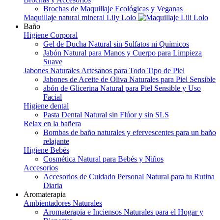
Brochas de Maquillaje Ecológicas y Veganas
Maquillaje natural mineral Lily Lolo
Baño
Higiene Corporal
Gel de Ducha Natural sin Sulfatos ni Químicos
Jabón Natural para Manos y Cuerpo para Limpieza
Suave
Jabones Naturales Artesanos para Todo Tipo de Piel
Jabones de Aceite de Oliva Naturales para Piel Sensible
abón de Glicerina Natural para Piel Sensible y Uso
Facial
Higiene dental
Pasta Dental Natural sin Flúor y sin SLS
Relax en la bañera
Bombas de baño naturales y efervescentes para un baño
relajante
Higiene Bebés
Cosmética Natural para Bebés y Niños
Accesorios
Accesorios de Cuidado Personal Natural para tu Rutina
Diaria
Aromaterapia
Ambientadores Naturales
Aromaterapia e Inciensos Naturales para el Hogar y