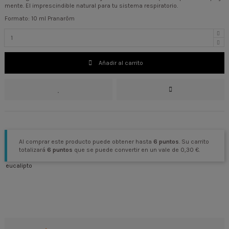
mente. El imprescindible natural para tu sistema respiratorio.
Formato: 10 ml Pranarôm
Añadir al carrito
Al comprar este producto puede obtener hasta
6
puntos
. Su carrito
totalizará
6
puntos
que se puede convertir en un vale de
0,30 €
.
eucalipto