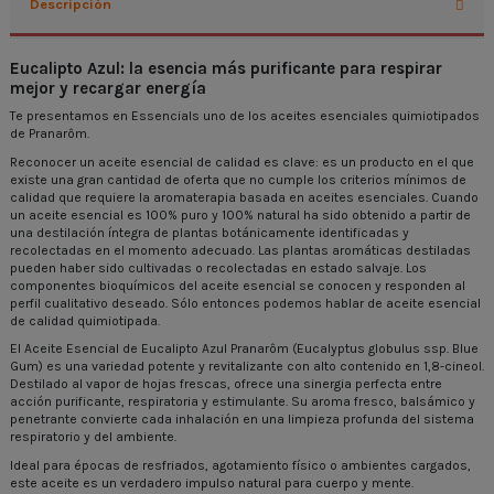
Descripción
Eucalipto Azul: la esencia más purificante para respirar
mejor y recargar energía
Te presentamos en Essencials uno de los aceites esenciales quimiotipados
de Pranarôm.
Reconocer un aceite esencial de calidad es clave: es un producto en el que
existe una gran cantidad de oferta que no cumple los criterios mínimos de
calidad que requiere la aromaterapia basada en aceites esenciales. Cuando
un aceite esencial es 100% puro y 100% natural ha sido obtenido a partir de
una destilación íntegra de plantas botánicamente identificadas y
recolectadas en el momento adecuado. Las plantas aromáticas destiladas
pueden haber sido cultivadas o recolectadas en estado salvaje. Los
componentes bioquímicos del aceite esencial se conocen y responden al
perfil cualitativo deseado. Sólo entonces podemos hablar de aceite esencial
de calidad quimiotipada.
El Aceite Esencial de Eucalipto Azul Pranarôm (Eucalyptus globulus ssp. Blue
Gum) es una variedad potente y revitalizante con alto contenido en 1,8-cineol.
Destilado al vapor de hojas frescas, ofrece una sinergia perfecta entre
acción purificante, respiratoria y estimulante. Su aroma fresco, balsámico y
penetrante convierte cada inhalación en una limpieza profunda del sistema
respiratorio y del ambiente.
Ideal para épocas de resfriados, agotamiento físico o ambientes cargados,
este aceite es un verdadero impulso natural para cuerpo y mente.