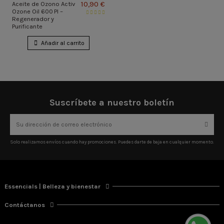
10,90 €
Aceite de Ozono Activ
Ozone Oil 600 PI –
Regenerador y
Purificante
Añadir al carrito
Suscríbete a nuestro boletín
Solo realizamos envíos cuando hay promociones. Puedes darte de baja en cualquier momento.
Essencials | Belleza y bienestar
Contáctanos