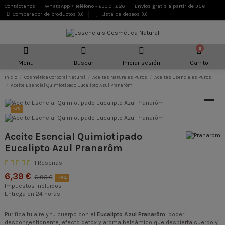
Contáctanos
WhatsApp / Teléfono - 633.011.626
Envios gratis a partir de 35€
Comparador de productos (
0
)
Lista de deseos (
0
)
0
Menu
Buscar
Iniciar sesión
Carrito
Inicio
Cosmética Corporal Natural
Aceites Naturales Puros
Aceites Esenciales Puros
Aceite Esencial Quimiotipado Eucalipto Azul Pranarôm
-8%
Aceite Esencial Quimiotipado
Eucalipto Azul Pranarôm
1 Reseñas
6,39 €
6,95 €
-8%
Impuestos incluidos
Entrega en 24 horas
Purifica tu aire y tu cuerpo con el
Eucalipto Azul Pranarôm
: poder
descongestionante, efecto detox y aroma balsámico que despierta cuerpo y