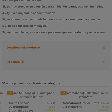
3. ¿Sirve para limpiar el aire?
Sí, es muy efectivo en difusión para ambientes cerrados o con humedad.
4. ¿Ayuda a mejorar la concentración?
Sí, su aroma fresco estimula la mente y ayuda a mantener la atención.
5. ¿Puede aplicarse en masajes?
Sí, siempre diluido, es excelente para masajes respiratorios y musculares.
Detalles del producto
Reseñas (1)
10 otros productos en la misma categoría:
-8%
-8%
5,29 €
9,52 €
Aceite Esencial
Aromaboost Roller Diet
Quimiotipado
Bio Pranarôm
5,75 €
10,35 €
Citronela de Java