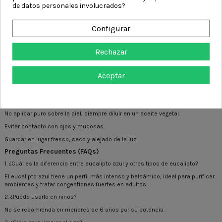
de datos personales involucrados?
- Obtención: Producido mediante primera presión en frío, garantizando su
pureza y calidad.
Configurar
Formato
Rechazar
Contenido: 10 ml
Precauciones y Advertencias
Aceptar
No ingerir.
No utilizar en niños menores de 6 años.
No usar durante el embarazo o lactancia.
No aplicar puro sobre la piel; siempre diluir en un aceite vegetal.
Evitar contacto con ojos y mucosas.
Guardar en lugar fresco, seco y alejado de la luz.
Preguntas Frecuentes (FAQs)
1. ¿Cuál es la diferencia entre eucalipto azul y otros tipos de eucalipto?
El eucalipto azul tiene un perfil más intenso y balsámico, ideal para purificar
ambientes y tratar congestiones fuertes en adultos.
2. ¿Puedo usarlo en niños?
No se recomienda en menores de 6 años por su potencia.