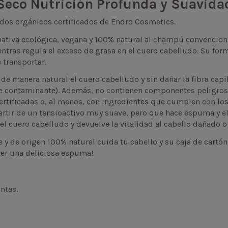
eco Nutrición Profunda y Suavida
dos orgánicos certificados de Endro Cosmetics.
nativa ecológica, vegana y 100% natural al champú convencion
ntras regula el exceso de grasa en el cuero cabelludo. Su fo
 transportar.
 manera natural el cuero cabelludo y sin dañar la fibra capil
 contaminante). Además, no contienen componentes peligroso
ertificadas o, al menos, con ingredientes que cumplen con lo
tir de un tensioactivo muy suave, pero que hace espuma y el
 el cuero cabelludo y devuelve la vitalidad al cabello dañado o
y de origen 100% natural cuida tu cabello y su caja de cartón 
cer una deliciosa espuma!
untas.