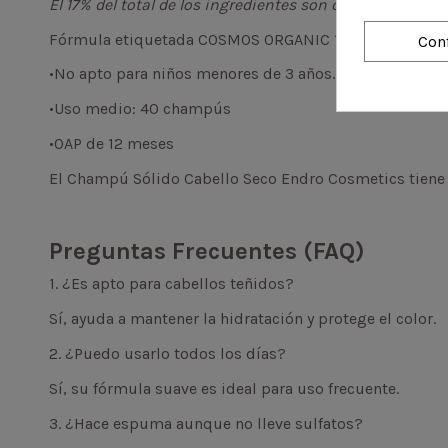
El 17% del total de los ingredientes son de Agricultura 
Fórmula etiquetada COSMOS ORGANIC 100% de origen n
Con
•No apto para niños menores de 3 años.
•Uso medio: 40 champús
•OAP de 12 meses
El Champú Sólido Cabello Seco Endro Cosmetics tiene l
Preguntas Frecuentes (FAQ)
1. ¿Es apto para cabellos teñidos?
Sí, ayuda a mantener la hidratación y protege el color.
2. ¿Puedo usarlo todos los días?
Sí, su fórmula suave es ideal para uso frecuente.
3. ¿Hace espuma aunque no lleve sulfatos?