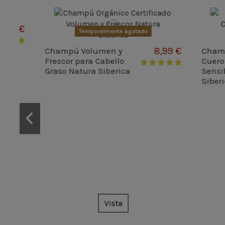
99 €
Temporalmente agotado
8,99 €
Champú Volumen y
Champú 
Frescor para Cabello
Cuero C
Graso Natura Siberica
Sensible
Siberica
Vista