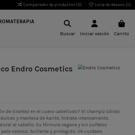
Comparador de productos (
0
)
Lista de deseos (
0
)
ROMATERAPIA
Buscar
Iniciar sesión
Carrito
eco Endro Cosmetics
n de tirantez en el cuero cabelludo? El champú sólido
dulces y manteca de karité, hidrata intensamente,
tural al cabello. Su fórmula vegana y sin sulfatos
 pelo sedoso, brillante y protegido. Un cuidado