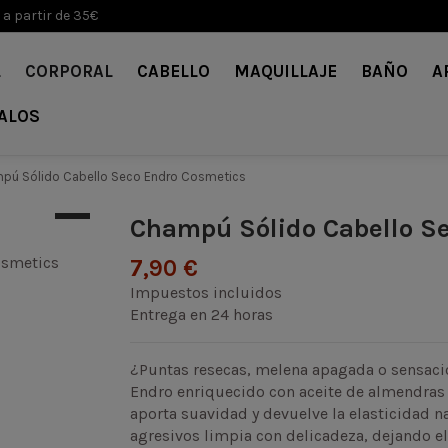
 a partir de 35€
L
CORPORAL
CABELLO
MAQUILLAJE
BAÑO
A
ALOS
pú Sólido Cabello Seco Endro Cosmetics
Champú Sólido Cabello S
7,90 €
Impuestos incluidos
Entrega en 24 horas
¿Puntas resecas, melena apagada o sensació
Endro enriquecido con aceite de almendras 
aporta suavidad y devuelve la elasticidad na
agresivos limpia con delicadeza, dejando el