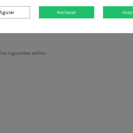
Ecológica
atural y vegana
figurar
Rechazar
Acep
os siguientes sellos: