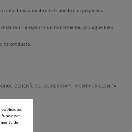
 frota directamente en el cabello con pequeños
ara distribuir la espuma uniformemente. Enjuague bien
io de producto.
COHOL BEHENÍLICO, GLICERINA**, MONTMORILLONITA,
 publicidad.
te funciones
amiento de