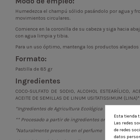
Modo de empleo:
Humedezca el champú sólido pasándolo por agua y frot
movimientos circulares.
Comience en la coronilla de su cabeza y siga hacia aba
con agua limpia y tibia.
Para un uso óptimo, mantenga los productos alejados d
Formato:
Pastilla de 85 gr
Ingredientes
COCO-SULFATO DE SODIO, ALCOHOL ESTEARÍLICO, AC
ACEITE DE SEMILLAS DE LINUM USITATISSIMUM (LINA)*
*Ingredientes de Agricultura Ecológica
Esta tienda t
** Procesado a partir de ingredientes orgánicos.
Las redes soc
de redes soc
°Naturalmente presente en el perfume
datos person