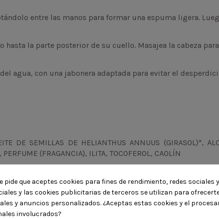
ándolo entre las manos para formar una espuma ligera. Luego
jo hasta la parte posterior de su cuello. Masajea la cabeza p
el agua, con una jabonera adaptada para evitar el desperdic
EITE DE SEMILLAS DE HELIANTHUS ANNUUS (GIRASOL)*, AL
, PERFUME (FRAGANCIA), ILITA, TOCOFEROL, CAOLÍN
e pide que aceptes cookies para fines de rendimiento, redes sociales y
iales y las cookies publicitarias de terceros se utilizan para ofrecer
iales y anuncios personalizados. ¿Aceptas estas cookies y el proces
ales involucrados?