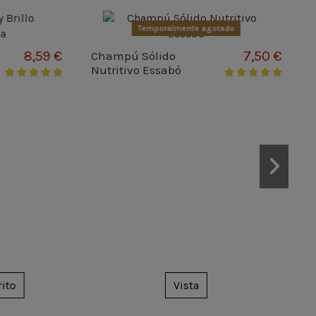
Temporalmente agotado
8,59 €
7,50 €
Champú Sólido
Nutritivo Essabó
Cha
Gra
o
Vista