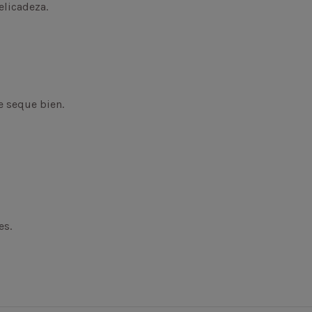
elicadeza.
e seque bien.
es.