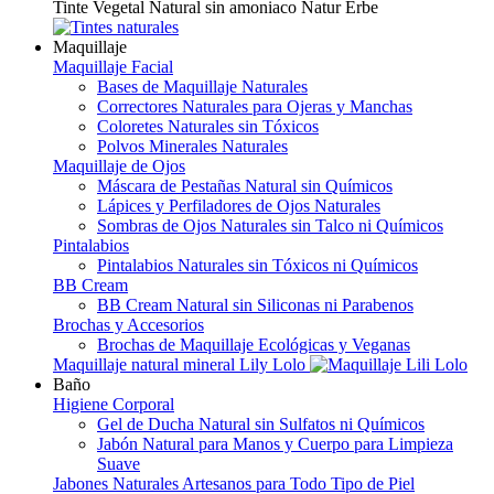
Tinte Vegetal Natural sin amoniaco Natur Erbe
Maquillaje
Maquillaje Facial
Bases de Maquillaje Naturales
Correctores Naturales para Ojeras y Manchas
Coloretes Naturales sin Tóxicos
Polvos Minerales Naturales
Maquillaje de Ojos
Máscara de Pestañas Natural sin Químicos
Lápices y Perfiladores de Ojos Naturales
Sombras de Ojos Naturales sin Talco ni Químicos
Pintalabios
Pintalabios Naturales sin Tóxicos ni Químicos
BB Cream
BB Cream Natural sin Siliconas ni Parabenos
Brochas y Accesorios
Brochas de Maquillaje Ecológicas y Veganas
Maquillaje natural mineral Lily Lolo
Baño
Higiene Corporal
Gel de Ducha Natural sin Sulfatos ni Químicos
Jabón Natural para Manos y Cuerpo para Limpieza
Suave
Jabones Naturales Artesanos para Todo Tipo de Piel