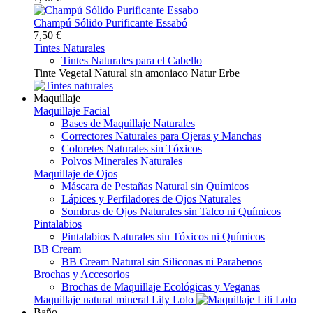
Champú Sólido Purificante Essabó
7,50 €
Tintes Naturales
Tintes Naturales para el Cabello
Tinte Vegetal Natural sin amoniaco Natur Erbe
Maquillaje
Maquillaje Facial
Bases de Maquillaje Naturales
Correctores Naturales para Ojeras y Manchas
Coloretes Naturales sin Tóxicos
Polvos Minerales Naturales
Maquillaje de Ojos
Máscara de Pestañas Natural sin Químicos
Lápices y Perfiladores de Ojos Naturales
Sombras de Ojos Naturales sin Talco ni Químicos
Pintalabios
Pintalabios Naturales sin Tóxicos ni Químicos
BB Cream
BB Cream Natural sin Siliconas ni Parabenos
Brochas y Accesorios
Brochas de Maquillaje Ecológicas y Veganas
Maquillaje natural mineral Lily Lolo
Baño