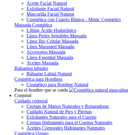
Aceite Facial Natural
Exfoliante Facial Natural
Mascarilla Facial Natural
Cosmética con Cuarzo Blanco - Mistic Cosmetics
Massada Cosmética
Lifting Ácido Hialurónico
Línea Pieles Sensibles Massada
Línea Bio Celular Massada
Línea Massmed Massada
Accesorios Massada
Línea Essential Massada
Aceites Massada
Bálsamos labiales
Bálsamo Labial Natural
Cosmética para Hombres
Cosmético para Hombre Natural
Para el hombre que se cuida
Corporal
Cuidado corporal
Cremas de Manos Naturales y Reparadoras
Cuidado Natural de Pies y Piernas
Exfoliantes Naturales para el Cuerpo
Cremas Hidratantes para el Cuerpo Naturales
Aceites Corporales Hidratantes Naturales
Cosmética Ozono