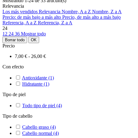
Mostrando 1-24 de 33 artículo(s)
Relevancia
Los más vendidos
Relevancia
Nombre, A a Z
Nombre, Z a A
Precio: de más bajo a más alto
Precio, de más alto a más bajo
Referencia, A a Z
Referencia, Z a A
24
12
24
36
Mostrar todo
Borrar todo
OK
Precio
7,00 € - 26,00 €
Con efecto
Antioxidante
(1)
Hidratante
(1)
Tipo de piel
Todo tipo de piel
(4)
Tipo de cabello
Cabello graso
(4)
Cabello normal
(4)