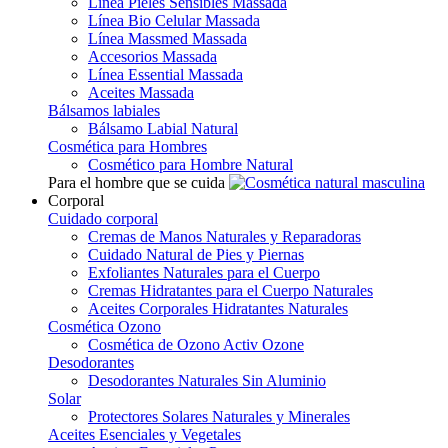
Línea Pieles Sensibles Massada
Línea Bio Celular Massada
Línea Massmed Massada
Accesorios Massada
Línea Essential Massada
Aceites Massada
Bálsamos labiales
Bálsamo Labial Natural
Cosmética para Hombres
Cosmético para Hombre Natural
Para el hombre que se cuida
Corporal
Cuidado corporal
Cremas de Manos Naturales y Reparadoras
Cuidado Natural de Pies y Piernas
Exfoliantes Naturales para el Cuerpo
Cremas Hidratantes para el Cuerpo Naturales
Aceites Corporales Hidratantes Naturales
Cosmética Ozono
Cosmética de Ozono Activ Ozone
Desodorantes
Desodorantes Naturales Sin Aluminio
Solar
Protectores Solares Naturales y Minerales
Aceites Esenciales y Vegetales