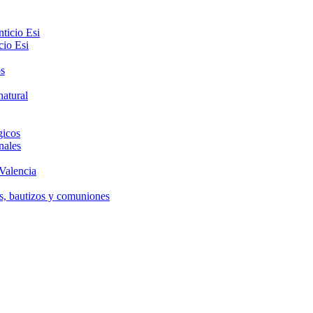
cio Esi
gicos
nales
 Valencia
as, bautizos y comuniones