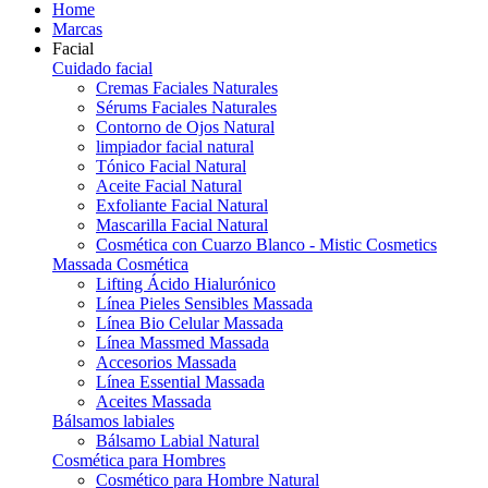
Home
Marcas
Facial
Cuidado facial
Cremas Faciales Naturales
Sérums Faciales Naturales
Contorno de Ojos Natural
limpiador facial natural
Tónico Facial Natural
Aceite Facial Natural
Exfoliante Facial Natural
Mascarilla Facial Natural
Cosmética con Cuarzo Blanco - Mistic Cosmetics
Massada Cosmética
Lifting Ácido Hialurónico
Línea Pieles Sensibles Massada
Línea Bio Celular Massada
Línea Massmed Massada
Accesorios Massada
Línea Essential Massada
Aceites Massada
Bálsamos labiales
Bálsamo Labial Natural
Cosmética para Hombres
Cosmético para Hombre Natural