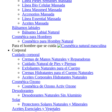
Línea Pieles Sensibles Massada
Línea Bio Celular Massada
Línea Massmed Massada
Accesorios Massada
Línea Essential Massada
Aceites Massada
Bálsamos labiales
Bálsamo Labial Natural
Cosmética para Hombres
Cosmético para Hombre Natural
Para el hombre que se cuida
Corporal
Cuidado corporal
Cremas de Manos Naturales y Reparadoras
Cuidado Natural de Pies y Piernas
Exfoliantes Naturales para el Cuerpo
Cremas Hidratantes para el Cuerpo Naturales
Aceites Corporales Hidratantes Naturales
Cosmética Ozono
Cosmética de Ozono Activ Ozone
Desodorantes
Desodorantes Naturales Sin Aluminio
Solar
Protectores Solares Naturales y Minerales
Aceites Esenciales y Vegetales