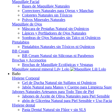
Maquillaje Facial
Bases de Maquillaje Naturales
Correctores Naturales para Ojeras y Manchas
Coloretes Naturales sin Tóxicos
Polvos Minerales Naturales
Maquillaje de Ojos
Máscara de Pestañas Natural sin Químicos
Lápices y Perfiladores de Ojos Naturales
Sombras de Ojos Naturales sin Talco ni Químicos
Pintalabios
Pintalabios Naturales sin Tóxicos ni Químicos
BB Cream
BB Cream Natural sin Siliconas ni Parabenos
Brochas y Accesorios
Brochas de Maquillaje Ecológicas y Veganas
Maquillaje natural mineral Lily Lolo
Baño
Higiene Corporal
Gel de Ducha Natural sin Sulfatos ni Químicos
Jabón Natural para Manos y Cuerpo para Limpieza Suav
Jabones Naturales Artesanos para Todo Tipo de Piel
Jabones de Aceite de Oliva Naturales para Piel Sensible
abón de Glicerina Natural para Piel Sensible y Uso Facia
Higiene dental
Pasta Dental Natural sin Flúor y sin SLS