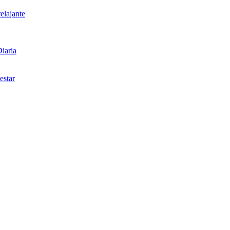
elajante
iaria
estar