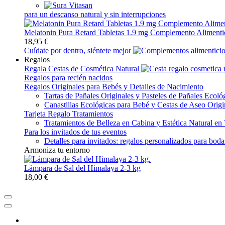
para un descanso natural y sin interrupciones
Melatonin Pura Retard Tabletas 1.9 mg Complemento Alimenti
18,95 €
Cuídate por dentro, siéntete mejor
Regalos
Regala Cestas de Cosmética Natural
Regalos para recién nacidos
Regalos Originales para Bebés y Detalles de Nacimiento
Tartas de Pañales Originales y Pasteles de Pañales Ecoló
Canastillas Ecológicas para Bebé y Cestas de Aseo Origi
Tarjeta Regalo Tratamientos
Tratamientos de Belleza en Cabina y Estética Natural en
Para los invitados de tus eventos
Detalles para invitados: regalos personalizados para bod
Armoniza tu entorno
Lámpara de Sal del Himalaya 2-3 kg
18,00 €