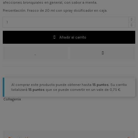
afecciones bronquiales en general, con sabor a menta.
Presentación: Frasco de 20 ml con spray dosificador en caja.
Añadir al carrito
Al comprar este producto puede obtener hasta
15
puntos
. Su carrito
totalizará
15
puntos
que se puede convertir en un vale de
0,75 €
.
Collagenix