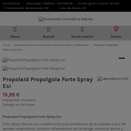
Contáctanos
WhatsApp / Teléfono - 633.011.626
Envios gratis a partir de 35€
Comparador de productos (
0
)
Lista de deseos (
0
)
0
Menu
Buscar
Iniciar sesión
Carrito
Inicio
Complementos Alimenticios Naturales para tu Bienestar
Propolaid Propolgola
Forte Spray Esi
Propolaid Propolgola Forte Spray
Esi
15,95 €
Impuestos incluidos
Entrega en 24 horas
Propolaid Propolgola Forte Spray Esi
Este Spray Oral es un complemento para problemas de la cavidad oral y del
aparato respiratorio, estados inflamatorios de la faringe, accesos de tos y