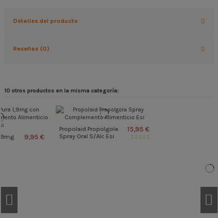
Detalles del producto
Reseñas (0)
10 otros productos en la misma categoría:
18,95 €
No Dol Active Cream
15,95 €
ESI
Propolaid Propolgola
€
Spray Oral S/Alc Esi