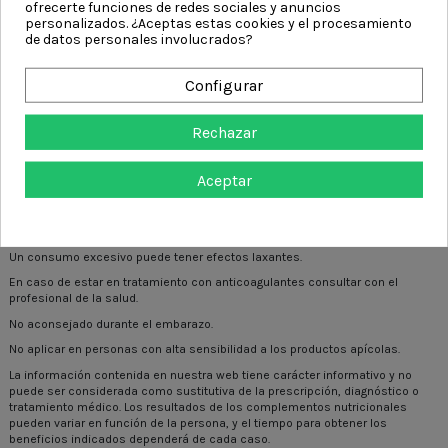
ofrecerte funciones de redes sociales y anuncios
personalizados. ¿Aceptas estas cookies y el procesamiento
de datos personales involucrados?
Instrucciones de uso:
Agitar bien antes de usar, aplicar 3 o 4 veces al día.
Configurar
Presentación:
Frasco de 20 ml con spray dosificador en caja.
Rechazar
Propolaid Propolgola Forte Spray Esi
tiene los siguientes sellos:
Aceptar
Los complementos alimenticios no deben utilizarse como sustitutos de una
dieta variada y equilibrada. No superar la dosis diaria expresamente
recomendada. Mantener fuera del alcance de los niños más pequeños.
Un consumo excesivo puede tener efectos laxantes.
En caso de estar en tratamiento con anticoagulantes consultar con el
profesional de la salud.
No aconsejado durante el embarazo.
No aplicar en personas con alta sensibilidad a los productos apícolas.
La información contenida en nuestra web tiene carácter informativo y no
puede ser considerada como sustitutiva de la prescripción, diagnóstico o
tratamiento médico. Los resultados de los complementos nutricionales
pueden variar en función de la persona, y el tiempo para obtener los
beneficios indicados dependerá de cada caso.