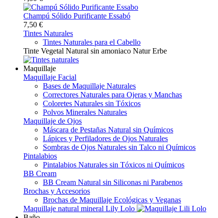
Champú Sólido Purificante Essabó
7,50 €
Tintes Naturales
Tintes Naturales para el Cabello
Tinte Vegetal Natural sin amoniaco Natur Erbe
Maquillaje
Maquillaje Facial
Bases de Maquillaje Naturales
Correctores Naturales para Ojeras y Manchas
Coloretes Naturales sin Tóxicos
Polvos Minerales Naturales
Maquillaje de Ojos
Máscara de Pestañas Natural sin Químicos
Lápices y Perfiladores de Ojos Naturales
Sombras de Ojos Naturales sin Talco ni Químicos
Pintalabios
Pintalabios Naturales sin Tóxicos ni Químicos
BB Cream
BB Cream Natural sin Siliconas ni Parabenos
Brochas y Accesorios
Brochas de Maquillaje Ecológicas y Veganas
Maquillaje natural mineral Lily Lolo
Baño