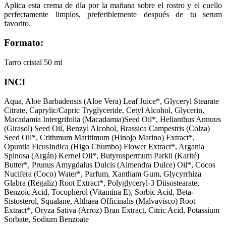
Aplica esta crema de día por la mañana sobre el rostro y el cuello
perfectamente limpios, preferiblemente después de tu serum
favorito.
Formato:
Tarro cristal 50 ml
INCI
Aqua, Aloe Barbadensis (Aloe Vera) Leaf Juice*, Glyceryl Stearate
Citrate, Caprylic/Capric Tryglyceride, Cetyl Alcohol, Glycerin,
Macadamia Intergrifolia (Macadamia)Seed Oil*, Helianthus Annuus
(Girasol) Seed Oil, Benzyl Alcohol, Brassica Campestris (Colza)
Seed Oil*, Crithmum Maritimum (Hinojo Marino) Extract*,
Opuntia FicusIndica (Higo Chumbo) Flower Extract*, Argania
Spinosa (Argán) Kernel Oil*, Butyrospermum Parkii (Karité)
Butter*, Prunus Amygdalus Dulcis (Almendra Dulce) Oil*, Cocos
Nucifera (Coco) Water*, Parfum, Xantham Gum, Glycyrrhiza
Glabra (Regaliz) Root Extract*, Polyglyceryl-3 Diisostearate,
Benzoic Acid, Tocopherol (Vitamina E), Sorbic Acid, Beta-
Sistosterol, Squalane, Althaea Officinalis (Malvavisco) Root
Extract*, Oryza Sativa (Arroz) Bran Extract, Citric Acid, Potassium
Sorbate, Sodium Benzoate