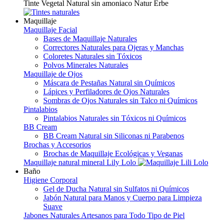
Tinte Vegetal Natural sin amoniaco Natur Erbe
Maquillaje
Maquillaje Facial
Bases de Maquillaje Naturales
Correctores Naturales para Ojeras y Manchas
Coloretes Naturales sin Tóxicos
Polvos Minerales Naturales
Maquillaje de Ojos
Máscara de Pestañas Natural sin Químicos
Lápices y Perfiladores de Ojos Naturales
Sombras de Ojos Naturales sin Talco ni Químicos
Pintalabios
Pintalabios Naturales sin Tóxicos ni Químicos
BB Cream
BB Cream Natural sin Siliconas ni Parabenos
Brochas y Accesorios
Brochas de Maquillaje Ecológicas y Veganas
Maquillaje natural mineral Lily Lolo
Baño
Higiene Corporal
Gel de Ducha Natural sin Sulfatos ni Químicos
Jabón Natural para Manos y Cuerpo para Limpieza
Suave
Jabones Naturales Artesanos para Todo Tipo de Piel