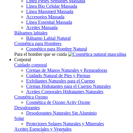
Línea Pieles Sensibles Massada
Línea Bio Celular Massada
Línea Massmed Massada
Accesorios Massada
Línea Essential Massada
Aceites Massada
Bálsamos labiales
Bálsamo Labial Natural
Cosmética para Hombres
Cosmético para Hombre Natural
Para el hombre que se cuida
Corporal
Cuidado corporal
Cremas de Manos Naturales y Reparadoras
Cuidado Natural de Pies y Piernas
Exfoliantes Naturales para el Cuerpo
Cremas Hidratantes para el Cuerpo Naturales
Aceites Corporales Hidratantes Naturales
Cosmética Ozono
Cosmética de Ozono Activ Ozone
Desodorantes
Desodorantes Naturales Sin Aluminio
Solar
Protectores Solares Naturales y Minerales
Aceites Esenciales y Vegetales