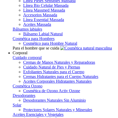
Línea Pieles Sensibles Massada
Línea Bio Celular Massada
Línea Massmed Massada
Accesorios Massada
Línea Essential Massada
Aceites Massada
Bálsamos labiales
Bálsamo Labial Natural
Cosmética para Hombres
Cosmético para Hombre Natural
Para el hombre que se cuida
Corporal
Cuidado corporal
Cremas de Manos Naturales y Reparadoras
Cuidado Natural de Pies y Piernas
Exfoliantes Naturales para el Cuerpo
Cremas Hidratantes para el Cuerpo Naturales
Aceites Corporales Hidratantes Naturales
Cosmética Ozono
Cosmética de Ozono Activ Ozone
Desodorantes
Desodorantes Naturales Sin Aluminio
Solar
Protectores Solares Naturales y Minerales
Aceites Esenciales y Vegetales