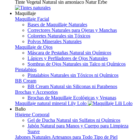
Tinte Vegetal Natural sin amoniaco Natur Erbe
Maquillaje
Maquillaje Facial
Bases de Maquillaje Naturales
Correctores Naturales para Ojeras y Manchas
Coloretes Naturales sin Tóxicos
Polvos Minerales Naturales
Maquillaje de Ojos
Máscara de Pestañas Natural sin Químicos
Lápices y Perfiladores de Ojos Naturales
Sombras de Ojos Naturales sin Talco ni Químicos
Pintalabios
Pintalabios Naturales sin Tóxicos ni Químicos
BB Cream
BB Cream Natural sin Siliconas ni Parabenos
Brochas y Accesorios
Brochas de Maquillaje Ecológicas y Veganas
Maquillaje natural mineral Lily Lolo
Baño
Higiene Corporal
Gel de Ducha Natural sin Sulfatos ni Químicos
Jabón Natural para Manos y Cuerpo para Limpieza
Suave
Jabones Naturales Artesanos para Todo Tipo de Piel