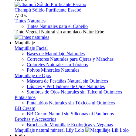
Champú Sólido Purificante Essabó
7,50 €
Tintes Naturales
Tintes Naturales para el Cabello
Tinte Vegetal Natural sin amoniaco Natur Erbe
Maquillaje
Maquillaje Facial
Bases de Maquillaje Naturales
Correctores Naturales para Ojeras y Manchas
Coloretes Naturales sin Tóxicos
Polvos Minerales Naturales
Maquillaje de Ojos
Máscara de Pestañas Natural sin Químicos
Lápices y Perfiladores de Ojos Naturales
Sombras de Ojos Naturales sin Talco ni Químicos
Pintalabios
Pintalabios Naturales sin Tóxicos ni Químicos
BB Cream
BB Cream Natural sin Siliconas ni Parabenos
Brochas y Accesorios
Brochas de Maquillaje Ecológicas y Veganas
Maquillaje natural mineral Lily Lolo
Baño