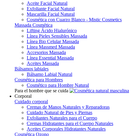
Aceite Facial Natural
Exfoliante Facial Natural
Mascarilla Facial Natural
Cosmética con Cuarzo Blanco - Mistic Cosmetics
Massada Cosmética
Lifting Ácido Hialurónico
Línea Pieles Sensibles Massada
Línea Bio Celular Massada
Línea Massmed Massada
Accesorios Massada
Línea Essential Massada
Aceites Massada
Bálsamos labiales
Bálsamo Labial Natural
Cosmética para Hombres
Cosmético para Hombre Natural
Para el hombre que se cuida
Corporal
Cuidado corporal
Cremas de Manos Naturales y Reparadoras
Cuidado Natural de Pies y Piernas
Exfoliantes Naturales para el Cuerpo
Cremas Hidratantes para el Cuerpo Naturales
Aceites Corporales Hidratantes Naturales
Cosmética Ozono