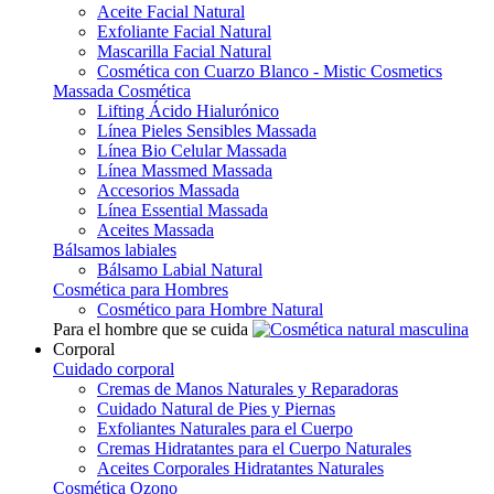
Aceite Facial Natural
Exfoliante Facial Natural
Mascarilla Facial Natural
Cosmética con Cuarzo Blanco - Mistic Cosmetics
Massada Cosmética
Lifting Ácido Hialurónico
Línea Pieles Sensibles Massada
Línea Bio Celular Massada
Línea Massmed Massada
Accesorios Massada
Línea Essential Massada
Aceites Massada
Bálsamos labiales
Bálsamo Labial Natural
Cosmética para Hombres
Cosmético para Hombre Natural
Para el hombre que se cuida
Corporal
Cuidado corporal
Cremas de Manos Naturales y Reparadoras
Cuidado Natural de Pies y Piernas
Exfoliantes Naturales para el Cuerpo
Cremas Hidratantes para el Cuerpo Naturales
Aceites Corporales Hidratantes Naturales
Cosmética Ozono