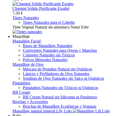
Champú Sólido Purificante Essabó
7,50 €
Tintes Naturales
Tintes Naturales para el Cabello
Tinte Vegetal Natural sin amoniaco Natur Erbe
Maquillaje
Maquillaje Facial
Bases de Maquillaje Naturales
Correctores Naturales para Ojeras y Manchas
Coloretes Naturales sin Tóxicos
Polvos Minerales Naturales
Maquillaje de Ojos
Máscara de Pestañas Natural sin Químicos
Lápices y Perfiladores de Ojos Naturales
Sombras de Ojos Naturales sin Talco ni Químicos
Pintalabios
Pintalabios Naturales sin Tóxicos ni Químicos
BB Cream
BB Cream Natural sin Siliconas ni Parabenos
Brochas y Accesorios
Brochas de Maquillaje Ecológicas y Veganas
Maquillaje natural mineral Lily Lolo
Baño