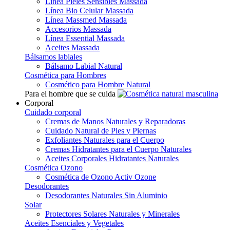
Línea Pieles Sensibles Massada
Línea Bio Celular Massada
Línea Massmed Massada
Accesorios Massada
Línea Essential Massada
Aceites Massada
Bálsamos labiales
Bálsamo Labial Natural
Cosmética para Hombres
Cosmético para Hombre Natural
Para el hombre que se cuida
Corporal
Cuidado corporal
Cremas de Manos Naturales y Reparadoras
Cuidado Natural de Pies y Piernas
Exfoliantes Naturales para el Cuerpo
Cremas Hidratantes para el Cuerpo Naturales
Aceites Corporales Hidratantes Naturales
Cosmética Ozono
Cosmética de Ozono Activ Ozone
Desodorantes
Desodorantes Naturales Sin Aluminio
Solar
Protectores Solares Naturales y Minerales
Aceites Esenciales y Vegetales