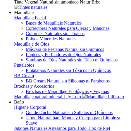
Tinte Vegetal Natural sin amoniaco Natur Erbe
Maquillaje
Maquillaje Facial
Bases de Maquillaje Naturales
Correctores Naturales para Ojeras y Manchas
Coloretes Naturales sin Tóxicos
Polvos Minerales Naturales
Maquillaje de Ojos
Máscara de Pestañas Natural sin Químicos
Lápices y Perfiladores de Ojos Naturales
Sombras de Ojos Naturales sin Talco ni Químicos
Pintalabios
Pintalabios Naturales sin Tóxicos ni Químicos
BB Cream
BB Cream Natural sin Siliconas ni Parabenos
Brochas y Accesorios
Brochas de Maquillaje Ecológicas y Veganas
Maquillaje natural mineral Lily Lolo
Baño
Higiene Corporal
Gel de Ducha Natural sin Sulfatos ni Químicos
Jabón Natural para Manos y Cuerpo para Limpieza
Suave
Jabones Naturales Artesanos para Todo Tipo de Piel