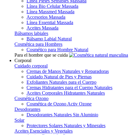
Línea Pieles Sensibles Massada
Línea Bio Celular Massada
Línea Massmed Massada
Accesorios Massada
Línea Essential Massada
Aceites Massada
Bálsamos labiales
Bálsamo Labial Natural
Cosmética para Hombres
Cosmético para Hombre Natural
Para el hombre que se cuida
Corporal
Cuidado corporal
Cremas de Manos Naturales y Reparadoras
Cuidado Natural de Pies y Piernas
Exfoliantes Naturales para el Cuerpo
Cremas Hidratantes para el Cuerpo Naturales
Aceites Corporales Hidratantes Naturales
Cosmética Ozono
Cosmética de Ozono Activ Ozone
Desodorantes
Desodorantes Naturales Sin Aluminio
Solar
Protectores Solares Naturales y Minerales
Aceites Esenciales y Vegetales