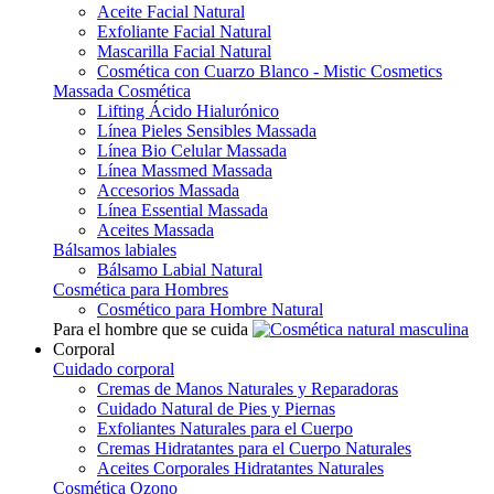
Aceite Facial Natural
Exfoliante Facial Natural
Mascarilla Facial Natural
Cosmética con Cuarzo Blanco - Mistic Cosmetics
Massada Cosmética
Lifting Ácido Hialurónico
Línea Pieles Sensibles Massada
Línea Bio Celular Massada
Línea Massmed Massada
Accesorios Massada
Línea Essential Massada
Aceites Massada
Bálsamos labiales
Bálsamo Labial Natural
Cosmética para Hombres
Cosmético para Hombre Natural
Para el hombre que se cuida
Corporal
Cuidado corporal
Cremas de Manos Naturales y Reparadoras
Cuidado Natural de Pies y Piernas
Exfoliantes Naturales para el Cuerpo
Cremas Hidratantes para el Cuerpo Naturales
Aceites Corporales Hidratantes Naturales
Cosmética Ozono