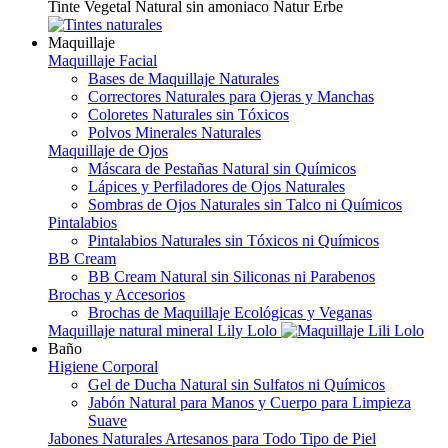
Tinte Vegetal Natural sin amoniaco Natur Erbe
Maquillaje
Maquillaje Facial
Bases de Maquillaje Naturales
Correctores Naturales para Ojeras y Manchas
Coloretes Naturales sin Tóxicos
Polvos Minerales Naturales
Maquillaje de Ojos
Máscara de Pestañas Natural sin Químicos
Lápices y Perfiladores de Ojos Naturales
Sombras de Ojos Naturales sin Talco ni Químicos
Pintalabios
Pintalabios Naturales sin Tóxicos ni Químicos
BB Cream
BB Cream Natural sin Siliconas ni Parabenos
Brochas y Accesorios
Brochas de Maquillaje Ecológicas y Veganas
Maquillaje natural mineral Lily Lolo
Baño
Higiene Corporal
Gel de Ducha Natural sin Sulfatos ni Químicos
Jabón Natural para Manos y Cuerpo para Limpieza
Suave
Jabones Naturales Artesanos para Todo Tipo de Piel