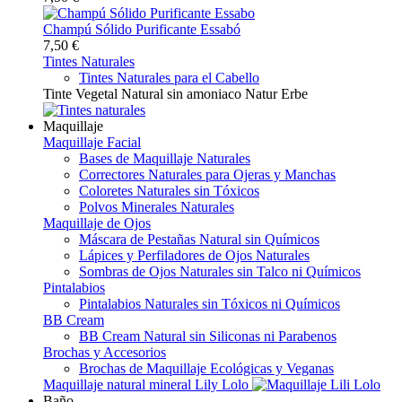
Champú Sólido Purificante Essabó
7,50 €
Tintes Naturales
Tintes Naturales para el Cabello
Tinte Vegetal Natural sin amoniaco Natur Erbe
Maquillaje
Maquillaje Facial
Bases de Maquillaje Naturales
Correctores Naturales para Ojeras y Manchas
Coloretes Naturales sin Tóxicos
Polvos Minerales Naturales
Maquillaje de Ojos
Máscara de Pestañas Natural sin Químicos
Lápices y Perfiladores de Ojos Naturales
Sombras de Ojos Naturales sin Talco ni Químicos
Pintalabios
Pintalabios Naturales sin Tóxicos ni Químicos
BB Cream
BB Cream Natural sin Siliconas ni Parabenos
Brochas y Accesorios
Brochas de Maquillaje Ecológicas y Veganas
Maquillaje natural mineral Lily Lolo
Baño