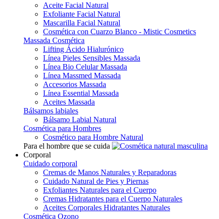
Aceite Facial Natural
Exfoliante Facial Natural
Mascarilla Facial Natural
Cosmética con Cuarzo Blanco - Mistic Cosmetics
Massada Cosmética
Lifting Ácido Hialurónico
Línea Pieles Sensibles Massada
Línea Bio Celular Massada
Línea Massmed Massada
Accesorios Massada
Línea Essential Massada
Aceites Massada
Bálsamos labiales
Bálsamo Labial Natural
Cosmética para Hombres
Cosmético para Hombre Natural
Para el hombre que se cuida
Corporal
Cuidado corporal
Cremas de Manos Naturales y Reparadoras
Cuidado Natural de Pies y Piernas
Exfoliantes Naturales para el Cuerpo
Cremas Hidratantes para el Cuerpo Naturales
Aceites Corporales Hidratantes Naturales
Cosmética Ozono