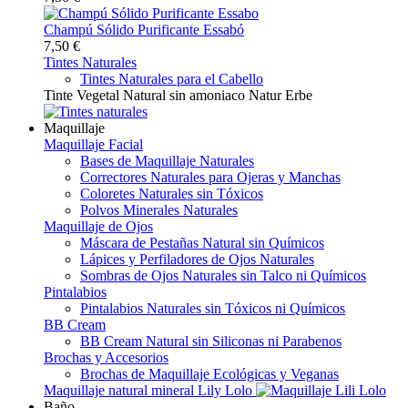
Champú Sólido Purificante Essabó
7,50 €
Tintes Naturales
Tintes Naturales para el Cabello
Tinte Vegetal Natural sin amoniaco Natur Erbe
Maquillaje
Maquillaje Facial
Bases de Maquillaje Naturales
Correctores Naturales para Ojeras y Manchas
Coloretes Naturales sin Tóxicos
Polvos Minerales Naturales
Maquillaje de Ojos
Máscara de Pestañas Natural sin Químicos
Lápices y Perfiladores de Ojos Naturales
Sombras de Ojos Naturales sin Talco ni Químicos
Pintalabios
Pintalabios Naturales sin Tóxicos ni Químicos
BB Cream
BB Cream Natural sin Siliconas ni Parabenos
Brochas y Accesorios
Brochas de Maquillaje Ecológicas y Veganas
Maquillaje natural mineral Lily Lolo
Baño