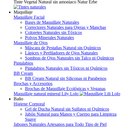
Tinte Vegetal Natural sin amoniaco Natur Erbe
Maquillaje
Maquillaje Facial
Bases de Maquillaje Naturales
Correctores Naturales para Ojeras y Manchas
Coloretes Naturales sin Tóxicos
Polvos Minerales Naturales
Maquillaje de Ojos
Máscara de Pestañas Natural sin Químicos
Lápices y Perfiladores de Ojos Naturales
Sombras de Ojos Naturales sin Talco ni Químicos
Pintalabios
Pintalabios Naturales sin Tóxicos ni Químicos
BB Cream
BB Cream Natural sin Siliconas ni Parabenos
Brochas y Accesorios
Brochas de Maquillaje Ecológicas y Veganas
Maquillaje natural mineral Lily Lolo
Baño
Higiene Corporal
Gel de Ducha Natural sin Sulfatos ni Químicos
Jabón Natural para Manos y Cuerpo para Limpieza
Suave
Jabones Naturales Artesanos para Todo Tipo de Piel