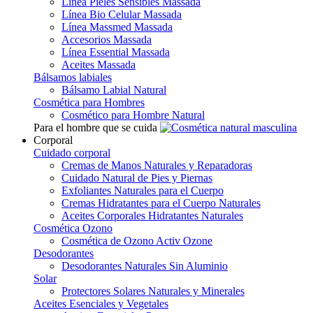
Línea Pieles Sensibles Massada
Línea Bio Celular Massada
Línea Massmed Massada
Accesorios Massada
Línea Essential Massada
Aceites Massada
Bálsamos labiales
Bálsamo Labial Natural
Cosmética para Hombres
Cosmético para Hombre Natural
Para el hombre que se cuida
Corporal
Cuidado corporal
Cremas de Manos Naturales y Reparadoras
Cuidado Natural de Pies y Piernas
Exfoliantes Naturales para el Cuerpo
Cremas Hidratantes para el Cuerpo Naturales
Aceites Corporales Hidratantes Naturales
Cosmética Ozono
Cosmética de Ozono Activ Ozone
Desodorantes
Desodorantes Naturales Sin Aluminio
Solar
Protectores Solares Naturales y Minerales
Aceites Esenciales y Vegetales